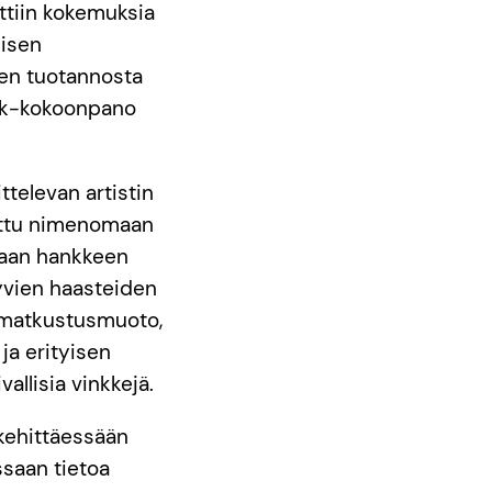
ättiin kokemuksia
lisen
een tuotannosta
olk-kokoonpano
ttelevan artistin
adittu nimenomaan
amaan hankkeen
yvien haasteiden
in matkustusmuoto,
ja erityisen
allisia vinkkejä.
ehittäessään
ssaan tietoa