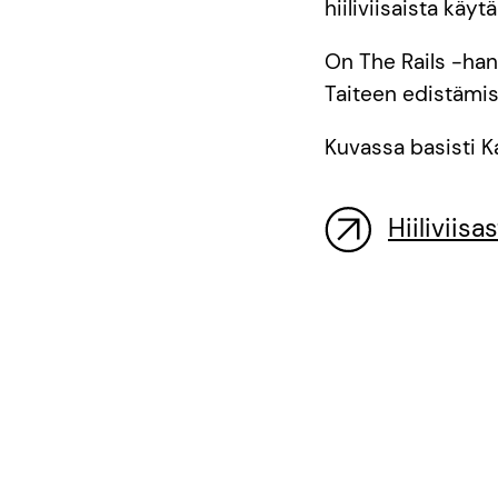
hiiliviisaista käyt
On The Rails -hank
Taiteen edistämi
Kuvassa basisti K
Hiiliviis