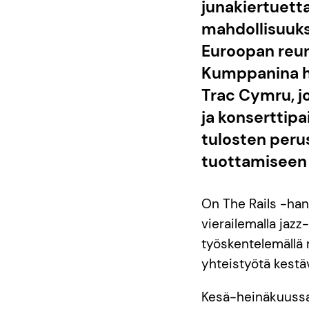
junakiertuetta
mahdollisuuksia
Euroopan reuna
Kumppanina ha
Trac Cymru, jo
ja konserttipa
tulosten perust
tuottamiseen
On The Rails -hankk
vierailemalla jazz
työskentelemälla
yhteistyötä kest
Kesä-heinäkuuss