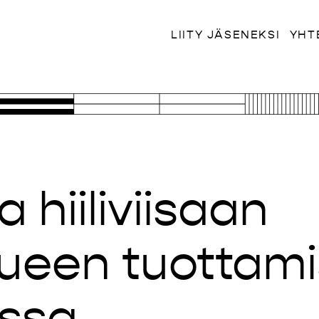
LIITY JÄSENEKSI
YHT
a hiiliviisaan
tueen tuottam
ssa