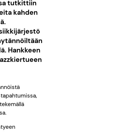
a tutkittiin
tueita kahden
ä.
kijärjestö
ännöiltään
lä. Hankkeen
 jazzkiertueen
ännöistä
istapahtumissa,
ekemällä
sa.
htyeen