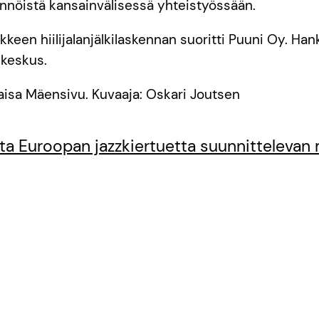
ännöistä kansainvälisessä yhteistyössään.
keen hiilijalanjälkilaskennan suoritti Puuni Oy. Hank
skeskus.
aisa Mäensivu. Kuvaaja: Oskari Joutsen
asta Euroopan jazzkiertuetta suunnittelevan 