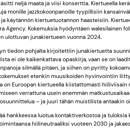
äsitti neljä maata ja viisi konserttia. Kiertueella ker
isuja monille jazzkokoonpanoille tyypillisiin kansainvä
ja käytännön kiertuetuotannon haasteisiin. Kiertu
ra Agency. Kokemuksia hyödyntäen walesilainen f
n ulottuvan junakiertueen vuonna 2024.
 tiedon pohjalta kirjoitettiin junakiertuetta suunni
ilista ei ole kaikenkattava opaskirja, vaan se on la
onpanoja silmällä pitäen, ja siihen on pyritty koko
kokemukset etenkin muusikoiden hyvinvointiin liitt
a on Euroopan kiertueella kiistattomasti hiiliviisa
ämiseen verrattuna usein enemmän matkustusaikaa 
osuunnittelua – ja juuri tähän muistilista antaakin oiv
ää hankkeessa luotua kontaktiverkostoa ja tuloksia k
oimintaansa hiilineutraaliksi vuoteen 2030 ja jakae