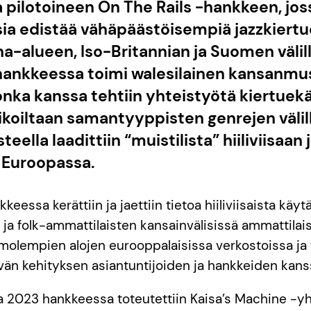
 pilotoineen On The Rails -hankkeen, joss
 edistää vähäpäästöisempiä jazzkier
-alueen, Iso-Britannian ja Suomen välill
nkkeessa toimi walesilainen kansanmusiik
nka kanssa tehtiin yhteistyötä kiertuekäyt
ikoiltaan samantyyppisten genrejen välil
eella laadittiin “muistilista” hiiliviisaan
 Euroopassa.
eessa kerättiin ja jaettiin tietoa hiiliviisaista käyt
- ja folk-ammattilaisten kansainvälisissä ammattila
̈ molempien alojen eurooppalaisissa verkostoissa ja t
ävän kehityksen asiantuntijoiden ja hankkeiden kans
a 2023 hankkeessa toteutettiin Kaisa’s Machine -y