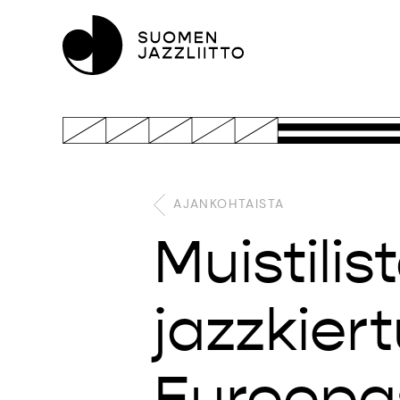
AJANKOHTAISTA
Muistilist
jazzkier
Euroopa