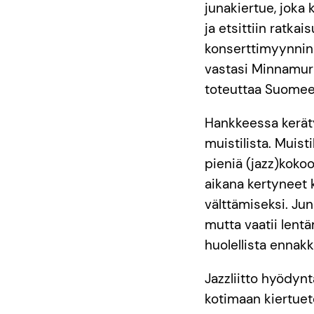
junakiertue, joka k
ja etsittiin ratka
konserttimyynnin 
vastasi Minnamur
toteuttaa Suomee
Hankkeessa kerätyn
muistilista. Muist
pieniä (jazz)koko
aikana kertyneet 
välttämiseksi. Jun
mutta vaatii lent
huolellista ennakk
Jazzliitto hyödynt
kotimaan kiertuet