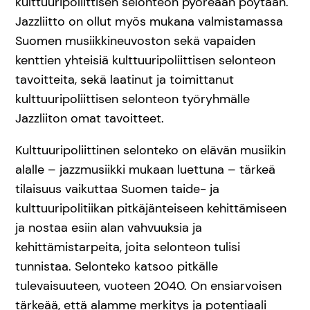
kulttuuripoliittisen selonteon pyöreään pöytään.
Jazzliitto on ollut myös mukana valmistamassa
Suomen musiikkineuvoston sekä vapaiden
kenttien yhteisiä kulttuuripoliittisen selonteon
tavoitteita, sekä laatinut ja toimittanut
kulttuuripoliittisen selonteon työryhmälle
Jazzliiton omat tavoitteet.
Kulttuuripoliittinen selonteko on elävän musiikin
alalle – jazzmusiikki mukaan luettuna – tärkeä
tilaisuus vaikuttaa Suomen taide- ja
kulttuuripolitiikan pitkäjänteiseen kehittämiseen
ja nostaa esiin alan vahvuuksia ja
kehittämistarpeita, joita selonteon tulisi
tunnistaa. Selonteko katsoo pitkälle
tulevaisuuteen, vuoteen 2040. On ensiarvoisen
tärkeää, että alamme merkitys ja potentiaali