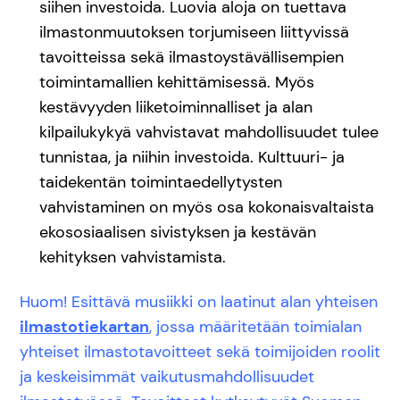
siihen investoida. Luovia aloja on tuettava
ilmastonmuutoksen torjumiseen liittyvissä
tavoitteissa sekä ilmastoystävällisempien
toimintamallien kehittämisessä. Myös
kestävyyden liiketoiminnalliset ja alan
kilpailukykyä vahvistavat mahdollisuudet tulee
tunnistaa, ja niihin investoida. Kulttuuri- ja
taidekentän toimintaedellytysten
vahvistaminen on myös osa kokonaisvaltaista
ekososiaalisen sivistyksen ja kestävän
kehityksen vahvistamista.
Huom! Esittävä musiikki on laatinut alan yhteisen
ilmastotiekartan
, jossa määritetään toimialan
yhteiset ilmastotavoitteet sekä toimijoiden roolit
ja keskeisimmät vaikutusmahdollisuudet