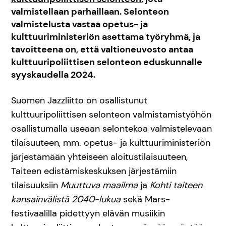
valmistellaan parhaillaan. Selonteon
valmistelusta vastaa opetus- ja
kulttuuriministeriön asettama työryhmä, ja
tavoitteena on, että valtioneuvosto antaa
kulttuuripoliittisen selonteon eduskunnalle
syyskaudella 2024.
Suomen Jazzliitto on osallistunut
kulttuuripoliittisen selonteon valmistamistyöhön
osallistumalla useaan selontekoa valmistelevaan
tilaisuuteen, mm. opetus- ja kulttuuriministeriön
järjestämään yhteiseen aloitustilaisuuteen,
Taiteen edistämiskeskuksen järjestämiin
tilaisuuksiin
Muuttuva maailma
ja
Kohti taiteen
kansainvälistä 2040-lukua
sekä Mars-
festivaalilla pidettyyn elävän musiikin