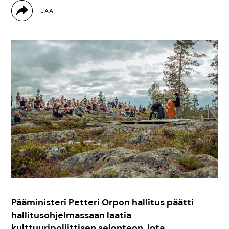
Pääministeri Petteri Orpon hallitus päätti
hallitusohjelmassaan laatia
kulttuuripoliittisen selonteon
, jota