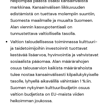
helpompaa päästä osaksi kansainvälistä
markkinaa. Kansainvälisen liikkuvuuden
edistämistä on tuettava molempiin suuntiin,
Suomesta maailmalle ja muualta Suomeen.
Alan viennin kasvupotentiaali on
tunnustettava valtiollisella tasolla.
Valtion taloudellisessa toiminnassa kulttuuri-
ja taidetoimijoihin investoinnit tuottavat
kestävää lisäarvoa, hyvinvointia ja vahvistavat
sosiaalista pääomaa. Alan määrärahojen
osuus talousarvion kaikista määrärahoista
tulee nostaa kansainvälisesti kilpailukykyiselle
tasolle, lyhyellä aikavälillä vähintään 1 %:iin.
Suomen nykyinen kulttuuribudjetin osuus
valtion budjetista on EU-maista viiden
heikoimman joukossa.