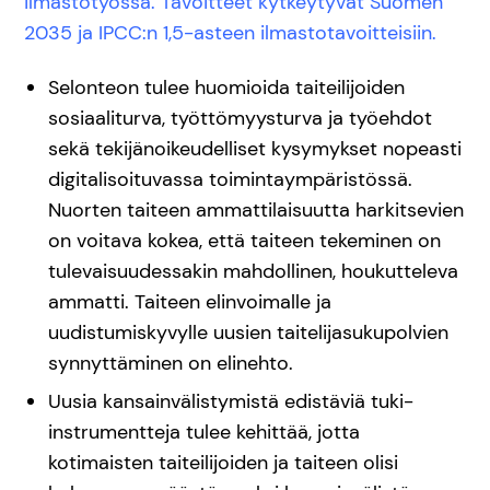
ilmastotyössä. Tavoitteet kytkeytyvät Suomen
2035 ja IPCC:n 1,5-asteen ilmastotavoitteisiin.
Selonteon tulee huomioida taiteilijoiden
sosiaaliturva, työttömyysturva ja työehdot
sekä tekijänoikeudelliset kysymykset nopeasti
digitalisoituvassa toimintaympäristössä.
Nuorten taiteen ammattilaisuutta harkitsevien
on voitava kokea, että taiteen tekeminen on
tulevaisuudessakin mahdollinen, houkutteleva
ammatti. Taiteen elinvoimalle ja
uudistumiskyvylle uusien taitelijasukupolvien
synnyttäminen on elinehto.
Uusia kansainvälistymistä edistäviä tuki-
instrumentteja tulee kehittää, jotta
kotimaisten taiteilijoiden ja taiteen olisi