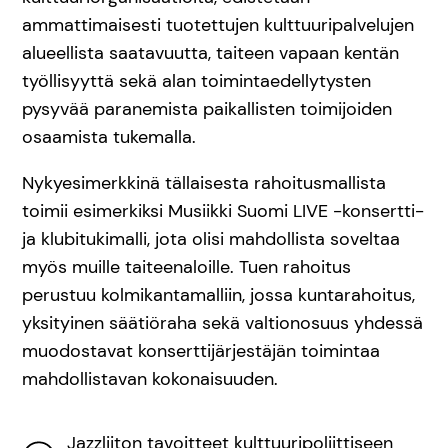
ammattimaisesti tuotettujen kulttuuripalvelujen
alueellista saatavuutta, taiteen vapaan kentän
työllisyyttä sekä alan toimintaedellytysten
pysyvää paranemista paikallisten toimijoiden
osaamista tukemalla.
Nykyesimerkkinä tällaisesta rahoitusmallista
toimii esimerkiksi Musiikki Suomi LIVE -konsertti-
ja klubitukimalli, jota olisi mahdollista soveltaa
myös muille taiteenaloille. Tuen rahoitus
perustuu kolmikantamalliin, jossa kuntarahoitus,
yksityinen säätiöraha sekä valtionosuus yhdessä
muodostavat konserttijärjestäjän toimintaa
mahdollistavan kokonaisuuden.
Jazzliiton tavoitteet kulttuuripoliittiseen