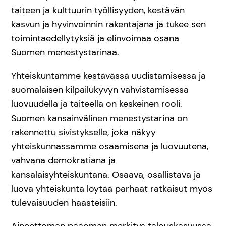
taiteen ja kulttuurin työllisyyden, kestävän
kasvun ja hyvinvoinnin rakentajana ja tukee sen
toimintaedellytyksiä ja elinvoimaa osana
Suomen menestystarinaa.
Yhteiskuntamme kestävässä uudistamisessa ja
suomalaisen kilpailukyvyn vahvistamisessa
luovuudella ja taiteella on keskeinen rooli.
Suomen kansainvälinen menestystarina on
rakennettu sivistykselle, joka näkyy
yhteiskunnassamme osaamisena ja luovuutena,
vahvana demokratiana ja
kansalaisyhteiskuntana. Osaava, osallistava ja
luova yhteiskunta löytää parhaat ratkaisut myös
tulevaisuuden haasteisiin.
Aineettoman pääoman merkitys talouskasvussa