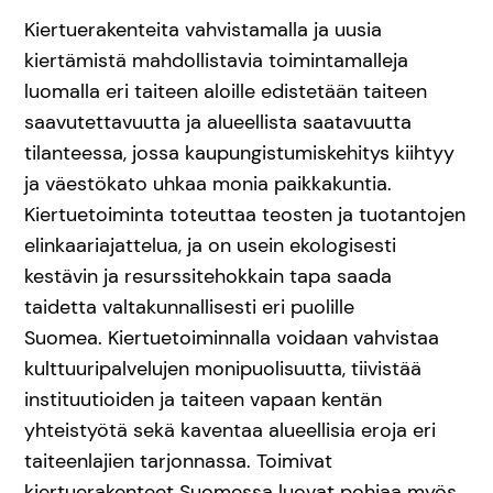
Kiertuerakenteita vahvistamalla ja uusia
kiertämistä mahdollistavia toimintamalleja
luomalla eri taiteen aloille edistetään taiteen
saavutettavuutta ja alueellista saatavuutta
tilanteessa, jossa kaupungistumiskehitys kiihtyy
ja väestökato uhkaa monia paikkakuntia.
Kiertuetoiminta toteuttaa teosten ja tuotantojen
elinkaariajattelua, ja on usein ekologisesti
kestävin ja resurssitehokkain tapa saada
taidetta valtakunnallisesti eri puolille
Suomea. Kiertuetoiminnalla voidaan vahvistaa
kulttuuripalvelujen monipuolisuutta, tiivistää
instituutioiden ja taiteen vapaan kentän
yhteistyötä sekä kaventaa alueellisia eroja eri
taiteenlajien tarjonnassa. Toimivat
kiertuerakenteet Suomessa luovat pohjaa myös