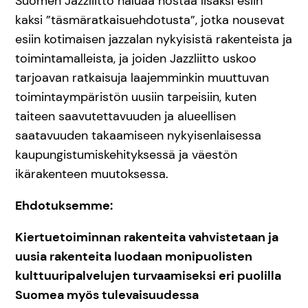
Suomen Jazzliitto haluaa nostaa lisäksi esiin
kaksi ”täsmäratkaisuehdotusta”, jotka nousevat
esiin kotimaisen jazzalan nykyisistä rakenteista ja
toimintamalleista, ja joiden Jazzliitto uskoo
tarjoavan ratkaisuja laajemminkin muuttuvan
toimintaympäristön uusiin tarpeisiin, kuten
taiteen saavutettavuuden ja alueellisen
saatavuuden takaamiseen nykyisenlaisessa
kaupungistumiskehityksessä ja väestön
ikärakenteen muutoksessa.
Ehdotuksemme:
Kiertuetoiminnan rakenteita vahvistetaan ja
uusia rakenteita luodaan monipuolisten
kulttuuripalvelujen turvaamiseksi eri puolilla
Suomea myös tulevaisuudessa