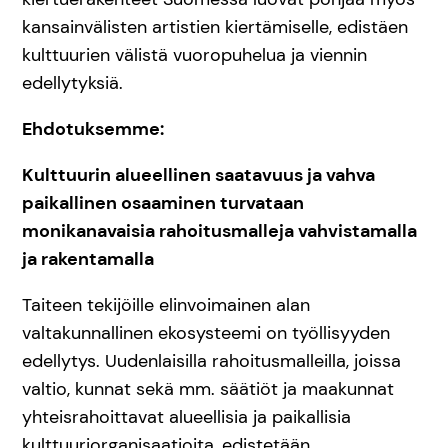
kansainvälisten artistien kiertämiselle, edistäen
kulttuurien välistä vuoropuhelua ja viennin
edellytyksiä.
Ehdotuksemme:
Kulttuurin alueellinen saatavuus ja vahva
paikallinen osaaminen turvataan
monikanavaisia rahoitusmalleja vahvistamalla
ja rakentamalla
Taiteen tekijöille elinvoimainen alan
valtakunnallinen ekosysteemi on työllisyyden
edellytys. Uudenlaisilla rahoitusmalleilla, joissa
valtio, kunnat sekä mm. säätiöt ja maakunnat
yhteisrahoittavat alueellisia ja paikallisia
kulttuuriorganisaatioita, edistetään