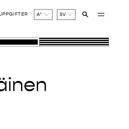
UPPGIFTER
A
SV
A
äinen