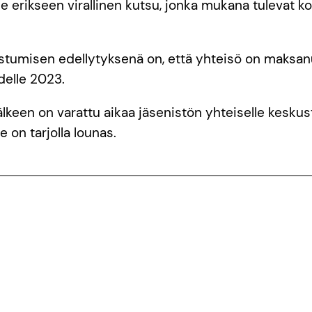
le erikseen virallinen kutsu, jonka mukana tulevat 
.
stumisen edellytyksenä on, että yhteisö on maksanu
elle 2023.
lkeen on varattu aikaa jäsenistön yhteiselle keskus
le on tarjolla lounas.