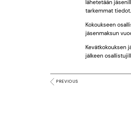
lähetetään jäsenil
tarkemmat tiedot
Kokoukseen osalli
jäsenmaksun vuod
Kevätkokouksen jä
jälkeen osallistujil
PREVIOUS