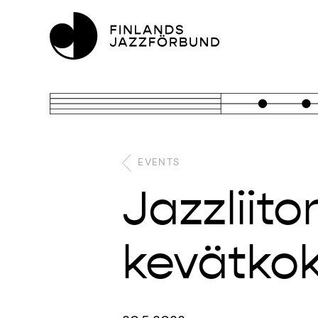
EVENTS
Jazzliit
kevätkok