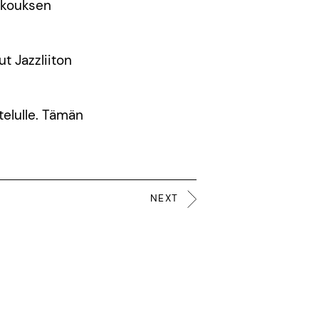
kokouksen
t Jazzliiton
telulle. Tämän
NEXT