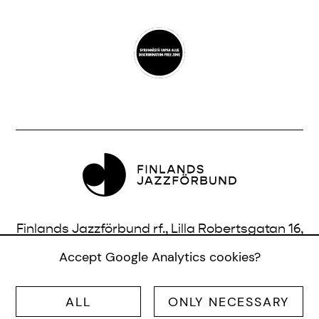
Finlands Jazzförbund rf., Lilla Robertsgatan 16,
3 vån., 00120 Helsingfors, Finland |
Accept Google Analytics cookies?
info@jazzfinland.fi
ALL
ONLY NECESSARY
© SUOMEN JAZZLIITTO RY |
SITE:
TERO AHONEN