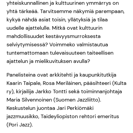
yhteiskunnallinen ja kulttuurinen ymmärrys on
yhtä tärkeää. Tarvitsemme näkymiä parempaan,
kykyä nähdä asiat toisin, yllätyksiä ja tilaa
uudelle ajattelulle. Mitkä ovat kulttuurin
mahdollisuudet kestävyysmurroksesta
selviytymisessä? Voimmeko valmistautua
tuntemattomaan tulevaisuuteen taiteellisen
ajattelun ja mielikuvituksen avulla?
Panelisteina ovat arkkitehti ja kaupunkitutkija
Kaarin Taipale, Rosa Meriläinen, pääsihteeri (Kulta
ry), kirjailija Jarkko Tontti sekä toiminnanjohtaja
Maria Silvennoinen (Suomen Jazzliitto).
Keskustelun juontaa Jari Perkiömäki
jazzmuusikko, Taideyliopiston rehtori emeritus
(Pori Jazz).