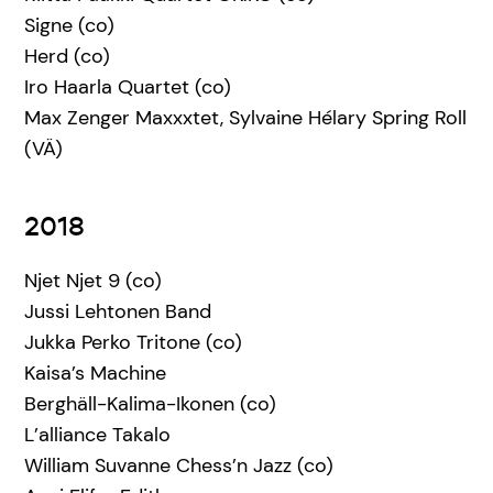
Signe (co)
Herd (co)
Iro Haarla Quartet (co)
Max Zenger Maxxxtet, Sylvaine Hélary Spring Roll
(VÄ)
2018
Njet Njet 9 (co)
Jussi Lehtonen Band
Jukka Perko Tritone (co)
Kaisa’s Machine
Berghäll-Kalima-Ikonen (co)
L’alliance Takalo
William Suvanne Chess’n Jazz (co)