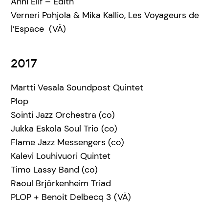
Anni Elif – Edith
Verneri Pohjola & Mika Kallio, Les Voyageurs de
l’Espace (VÄ)
2017
Martti Vesala Soundpost Quintet
Plop
Sointi Jazz Orchestra (co)
Jukka Eskola Soul Trio (co)
Flame Jazz Messengers (co)
Kalevi Louhivuori Quintet
Timo Lassy Band (co)
Raoul Brjörkenheim Triad
PLOP + Benoit Delbecq 3 (VÄ)