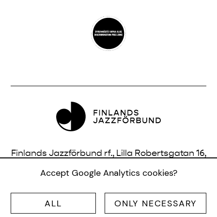
Finlands Jazzförbund rf., Lilla Robertsgatan 16,
3 vån., 00120 Helsingfors, Finland |
Accept Google Analytics cookies?
info@jazzfinland.fi
ALL
ONLY NECESSARY
© SUOMEN JAZZLIITTO RY |
SITE:
TERO AHONEN