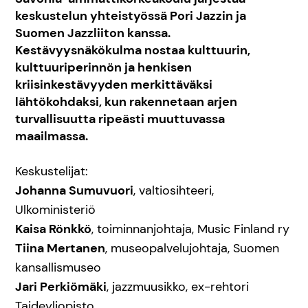
keskustelun yhteistyössä Pori Jazzin ja
Suomen Jazzliiton kanssa.
Kestävyysnäkökulma nostaa kulttuurin,
kulttuuriperinnön ja henkisen
kriisinkestävyyden merkittäväksi
lähtökohdaksi, kun rakennetaan arjen
turvallisuutta ripeästi muuttuvassa
maailmassa.
Keskustelijat:
Johanna Sumuvuori
, valtiosihteeri,
Ulkoministeriö
Kaisa Rönkkö
, toiminnanjohtaja, Music Finland ry
Tiina Mertanen
, museopalvelujohtaja, Suomen
kansallismuseo
Jari Perkiömäki
, jazzmuusikko, ex-rehtori
Taideyliopisto