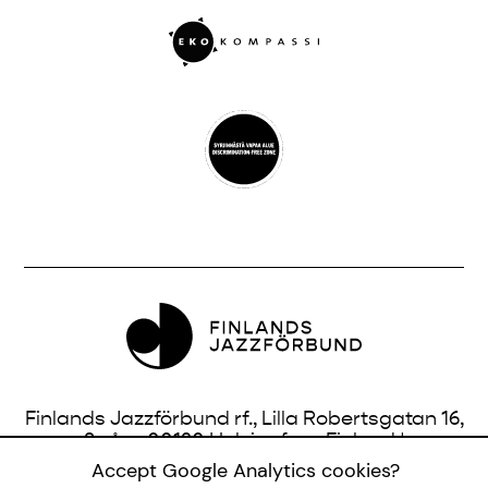
Finlands Jazzförbund rf., Lilla Robertsgatan 16,
3 vån., 00120 Helsingfors, Finland |
info@jazzfinland.fi
Accept Google Analytics cookies?