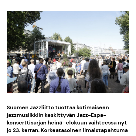
Suomen Jazzliitto tuottaa kotimaiseen
jazzmusiikkiin keskittyvän Jazz-Espa-
konserttisarjan heinä–elokuun vaihteessa nyt
jo 23. kerran. Korkeatasoinen ilmaistapahtuma