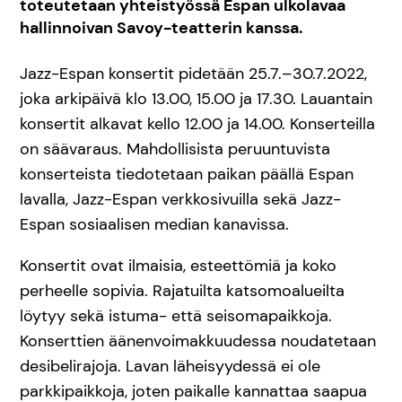
toteutetaan yhteistyössä Espan ulkolavaa
hallinnoivan Savoy-teatterin kanssa.
Jazz-Espan konsertit pidetään 25.7.–30.7.2022,
joka arkipäivä klo 13.00, 15.00 ja 17.30. Lauantain
konsertit alkavat kello 12.00 ja 14.00. Konserteilla
on säävaraus. Mahdollisista peruuntuvista
konserteista tiedotetaan paikan päällä Espan
lavalla, Jazz-Espan verkkosivuilla sekä Jazz-
Espan sosiaalisen median kanavissa.
Konsertit ovat ilmaisia, esteettömiä ja koko
perheelle sopivia. Rajatuilta katsomoalueilta
löytyy sekä istuma- että seisomapaikkoja.
Konserttien äänenvoimakkuudessa noudatetaan
desibelirajoja. Lavan läheisyydessä ei ole
parkkipaikkoja, joten paikalle kannattaa saapua