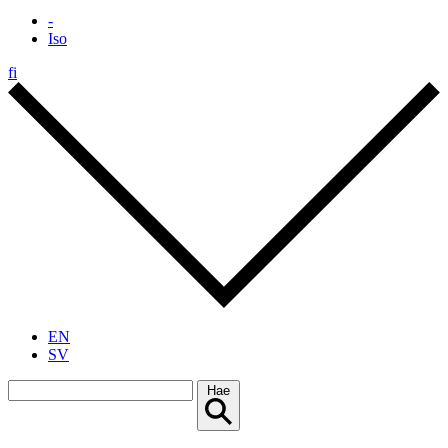
-
Iso
fi
EN
SV
Hae