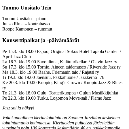
Tuomo Uusitalo Trio
Tuomo Uusitalo – piano
Juuso Rinta – kontrabasso
Roope Kantonen – rummut
Konserttipaikat ja -päivämäärät
Pe 15.3. klo 18.00 Espoo, Original Sokos Hotel Tapiola Garden /
April Jazz Club
La 16.3. klo 19.00 Savonlinna, Kulttuurikellari / Olavin Jazz ry
Su 17.3. klo 15.00 Tornio, Aineen taidemuseo / Riverside Jazz ry
Ma 18.3. klo 19.00 Raahe, Friemanin talo / Rajatsi ry
Ti 19.3. klo 19.00 Joensuu, Pakkahuone / Jazzkerho -76
Ke 20.3. klo 19.00 Kuopio, King´s Crown / Kuopio Jazz & Blues
ry
To 21.3. klo 18.00 Oulu, Teatterikuoppa / Oulun Musiikkijuhlat
Pe 22.3. klo 19.00 Turku, Logomon Move-sali / Flame Jazz
Jazz soi ja näkyy!
Valtakunnallinen kiertuetoiminta on Suomen Jazzliiton keskeinen
toimintamuoto kotimaassa. Kiertueiden puitteissa järjestetään
vuosittain noin 100 konserttia keskimäärin 40 eri paikkakunnalla.