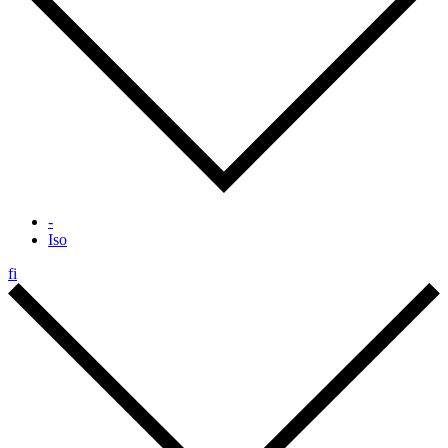
-
Iso
fi