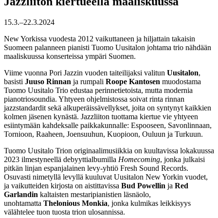
Jazzliiton kiertueella maaliskuussa
15.3.–22.3.2024
New Yorkissa vuodesta 2012 vaikuttaneen ja hiljattain takaisin
Suomeen palanneen pianisti Tuomo Uusitalon johtama trio nähdään
maaliskuussa konserteissa ympäri Suomen.
Viime vuonna Pori Jazzin vuoden taiteilijaksi valitun
Uusitalon
,
basisti
Juuso Rinnan
ja rumpali
Roope Kantosen
muodostama
Tuomo Uusitalo Trio edustaa perinnetietoista, mutta modernia
pianotriosoundia. Yhtyeen ohjelmistossa soivat rinta rinnan
jazzstandardit sekä alkuperäissävellykset, joita on syntynyt kaikkien
kolmen jäsenen kynästä. Jazzliiton tuottama kiertue vie yhtyeen
esiintymään kahdeksalle paikkakunnalle: Espooseen, Savonlinnaan,
Tornioon, Raaheen, Joensuuhun, Kuopioon, Ouluun ja Turkuun.
Tuomo Uusitalo Trion originaalimusiikkia on kuultavissa lokakuussa
2023 ilmestyneellä debyyttialbumilla
Homecoming
, jonka julkaisi
pitkän linjan espanjalainen levy-yhtiö Fresh Sound Records.
Osuvasti nimetyllä levyllä kuuluvat Uusitalon New Yorkin vuodet,
ja vaikutteiden kirjosta on aistittavissa
Bud Powellin
ja
Red
Garlandin
kaltaisten mestaripianistien läsnäolo,
unohtamatta
Thelonious Monkia
, jonka kulmikas leikkisyys
välähtelee tuon tuosta trion ulosannissa.