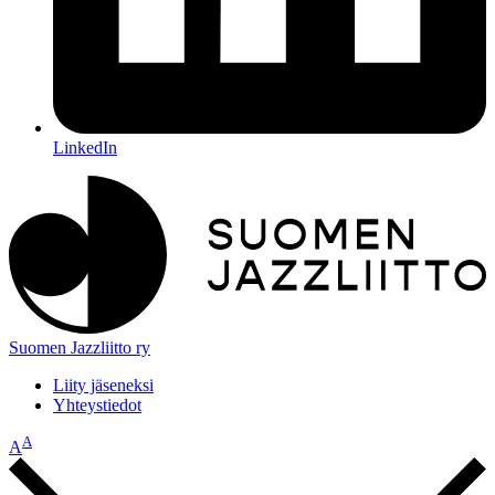
LinkedIn
Suomen Jazzliitto ry
Liity jäseneksi
Yhteystiedot
A
A