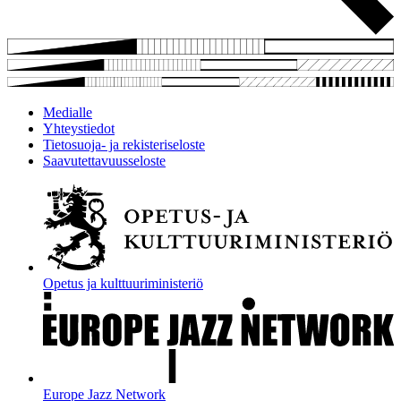
Medialle
Yhteystiedot
Tietosuoja- ja rekisteriseloste
Saavutettavuusseloste
Opetus ja kulttuuriministeriö
Europe Jazz Network