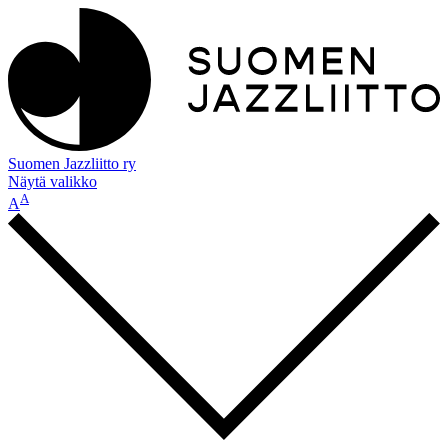
Suomen Jazzliitto ry
Näytä valikko
A
A