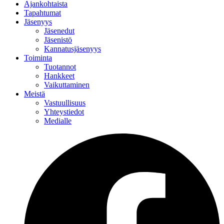
Ajankohtaista
Tapahtumat
Jäsenyys
Jäsenedut
Jäsenistö
Kannatusjäsenyys
Toiminta
Tuotannot
Hankkeet
Vaikuttaminen
Meistä
Vastuullisuus
Yhteystiedot
Medialle