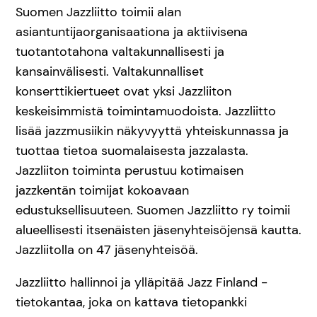
Suomen Jazzliitto toimii alan
asiantuntijaorganisaationa ja aktiivisena
tuotantotahona valtakunnallisesti ja
kansainvälisesti. Valtakunnalliset
konserttikiertueet ovat yksi Jazzliiton
keskeisimmistä toimintamuodoista. Jazzliitto
lisää jazzmusiikin näkyvyyttä yhteiskunnassa ja
tuottaa tietoa suomalaisesta jazzalasta.
Jazzliiton toiminta perustuu kotimaisen
jazzkentän toimijat kokoavaan
edustuksellisuuteen. Suomen Jazzliitto ry toimii
alueellisesti itsenäisten jäsenyhteisöjensä kautta.
Jazzliitolla on 47 jäsenyhteisöä.
Jazzliitto hallinnoi ja ylläpitää Jazz Finland -
tietokantaa, joka on kattava tietopankki