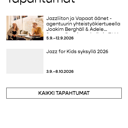
Jazzliiton ja Vapaat äänet -
agentuurin yhteistyökiertueella
Joakim Berghäll & Adele
Sauros: Runoja rauhalle ja T.I.M.
5.9.–12.9.2026
Jazz for Kids syksyllä 2026
3.9.–8.10.2026
KAIKKI TAPAHTUMAT