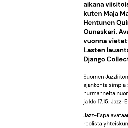
aikana viisito
kuten Maja Ma
Hentunen Qui
Ounaskari. Av
vuonna vietet
Lasten lauant
Django Collect
Suomen Jazzliiton
ajankohtaisimpia 
hurmanneita nuore
ja klo 17.15. Jazz-
Jazz-Espa avataan
roolista yhteiskun