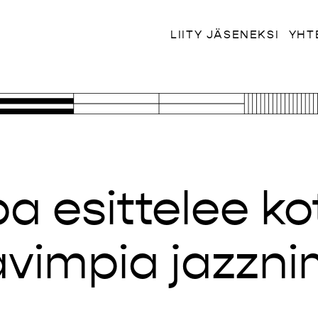
LIITY JÄSENEKSI
YHT
a esittelee k
avimpia jazzni