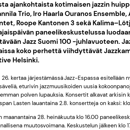
ista ajankohtaista kotimaisen jazzin hui
nnila Trio, Iro Haarla Ouranos Ensemble,
ntet, Roope Kantonen 3 sekä Kalima–Lö
ajaispäivän paneelikeskustelussa luodaa
tävään Jazz Suomi 100 -juhlavuoteen. J
aissa koko perhettä viihdyttävät Jazzkam
ive Helsinki.
 26. kertaa järjestämässä Jazz-Espassa esitellään n
säveliä, eturivin jazzmuusikoiden uusia kokoonpano
mman polven lupauksia. Konsertit alkavat arkisin kl
Espan Lasten lauantaina 2.8. konsertteja on kaksi: klo 
 maanantaina 28. heinäkuuta klo 16.00 paneelikesku
nallisena muutosvoimana. Keskustelun jälkeen klo 17.