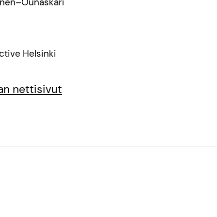
jönen–Ounaskari
ctive Helsinki
n nettisivut