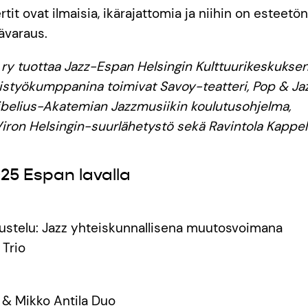
it ovat ilmaisia, ikärajattomia ja niihin on esteetö
ävaraus.
 ry tuottaa Jazz-Espan Helsingin Kulttuurikeskuksen 
styökumppanina toimivat Savoy-teatteri, Pop & Jaz
ibelius-Akatemian Jazzmusiikin koulutusohjelma,
Viron Helsingin-suurlähetystö sekä Ravintola Kappeli
25 Espan lavalla
ustelu: Jazz yhteiskunnallisena muutosvoimana
 Trio
ä & Mikko Antila Duo