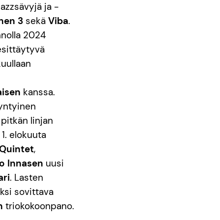
jazzsävyjä ja -
nen 3
sekä
Viba
.
innolla 2024
esittäytyvä
kuullaan
aisen
kanssa.
yntyinen
pitkän linjan
 1. elokuuta
Quintet
,
o Innasen
uusi
ri
. Lasten
ksi sovittava
n
triokokoonpano.