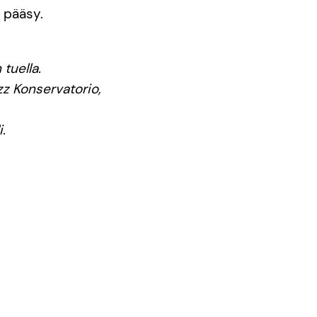
n pääsy.
tuella.
z Konservatorio,
.