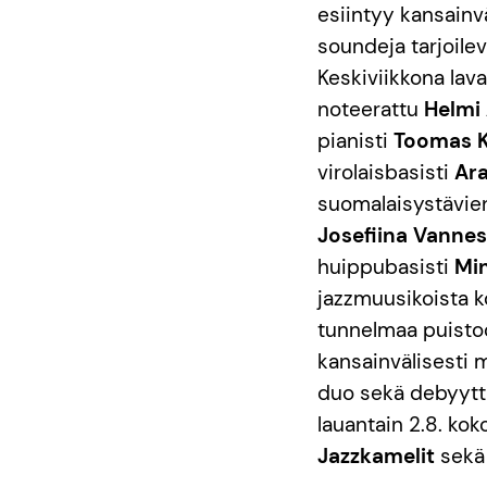
esiintyy kansainv
soundeja tarjoile
Keskiviikkona lava
noteerattu
Helmi 
pianisti
Toomas K
virolaisbasisti
Ara
suomalaisystävi
Josefiina Vanne
huippubasisti
Min
jazzmuusikoista 
tunnelmaa puistoo
kansainvälisesti
duo sekä debyytt
lauantain 2.8. kok
Jazzkamelit
sekä