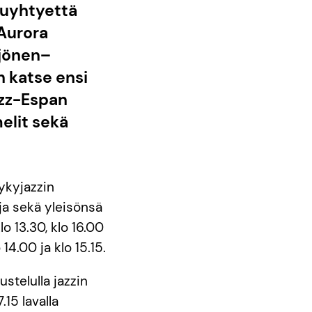
ppuyhtyettä
 Aurora
tjönen–
n katse ensi
azz-Espan
elit sekä
ykyjazzin
ja sekä yleisönsä
o 13.30, klo 16.00
14.00 ja klo 15.15.
stelulla jazzin
15 lavalla