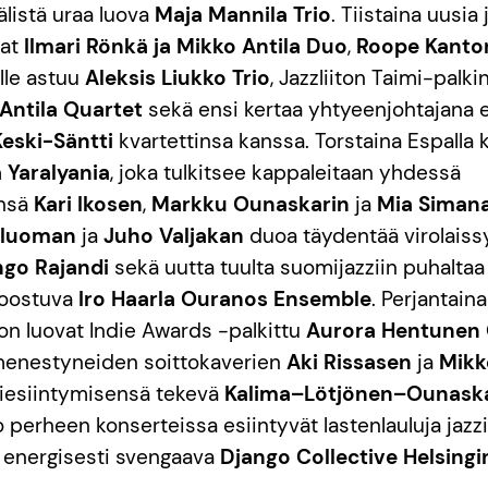
älistä uraa luova
Maja Mannila Trio
. Tiistaina uusia 
vat
Ilmari Rönkä ja Mikko Antila Duo
,
Roope Kanto
lle astuu
Aleksis Liukko Trio
, Jazzliiton Taimi-palk
Antila Quartet
sekä ensi kertaa yhtyeenjohtajana 
eski-Säntti
kvartettinsa kanssa. Torstaina Espalla 
 Yaralyania
, joka tulkitsee kappaleitaan yhdessä
ensä
Kari Ikosen
,
Markku Ounaskarin
ja
Mia Siman
sluoman
ja
Juho Valjakan
duoa täydentää virolaiss
go Rajandi
sekä uutta tuulta suomijazziin puhaltaa 
koostuva
Iro Haarla Ouranos Ensemble
. Perjantaina
n luovat Indie Awards -palkittu
Aurora Hentunen 
 menestyneiden soittokaverien
Aki Rissasen
ja
Mikk
iesiintymisensä tekevä
Kalima–Lötjönen–Ounaska
o perheen konserteissa esiintyvät lastenlauluja jazzi
 energisesti svengaava
Django Collective Helsingi