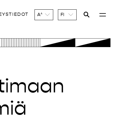
EYSTIEDOT
A
FI
A
otimaan
miä