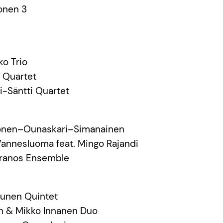
onen 3
ko Trio
a Quartet
i-Säntti Quartet
konen–Ounaskari–Simanainen
Vannesluoma feat. Mingo Rajandi
Ouranos Ensemble
tunen Quintet
en & Mikko Innanen Duo