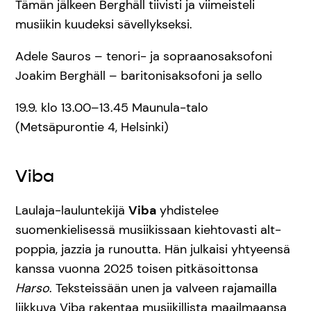
Tämän jälkeen Berghäll tiivisti ja viimeisteli
musiikin kuudeksi sävellykseksi.
Adele Sauros – tenori- ja sopraanosaksofoni
Joakim Berghäll – baritonisaksofoni ja sello
19.9. klo 13.00–13.45 Maunula-talo
(Metsäpurontie 4, Helsinki)
Viba
Laulaja-lauluntekijä
Viba
yhdistelee
suomenkielisessä musiikissaan kiehtovasti alt-
poppia, jazzia ja runoutta. Hän julkaisi yhtyeensä
kanssa vuonna 2025 toisen pitkäsoittonsa
Harso
. Teksteissään unen ja valveen rajamailla
liikkuva Viba rakentaa musiikillista maailmaansa