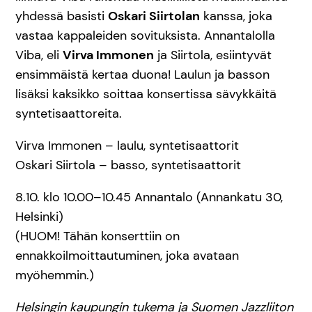
yhdessä basisti
Oskari Siirtolan
kanssa, joka
vastaa kappaleiden sovituksista. Annantalolla
Viba, eli
Virva Immonen
ja Siirtola, esiintyvät
ensimmäistä kertaa duona! Laulun ja basson
lisäksi kaksikko soittaa konsertissa sävykkäitä
syntetisaattoreita.
Virva Immonen – laulu, syntetisaattorit
Oskari Siirtola – basso, syntetisaattorit
8.10. klo 10.00–10.45 Annantalo (Annankatu 30,
Helsinki)
(HUOM! Tähän konserttiin on
ennakkoilmoittautuminen, joka avataan
myöhemmin.)
Helsingin kaupungin tukema ja Suomen Jazzliiton