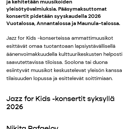
ja kehitetään muusikoiden
yleisötyövalmiuksia. Pääsymaksuttomat
konsertit pidetään syyskaudella 2026
Vuotalossa, Annantalossa ja Maunula-talossa.
Jazz for Kids -konserteissa ammattimuusikot
esittävät omaa tuotantoaan lapsiystävällisellä
äänenvoimakkuudella kulttuurikeskusten helposti
saavutettavissa tiloissa. Soolona tai duona
esiintyvät muusikot keskustelevat yleisön kanssa
tilaisuuden lopussa ja esittelevät soittimiaan.
Jazz for Kids -konsertit syksyllä
2026
Nikita Rafaelov