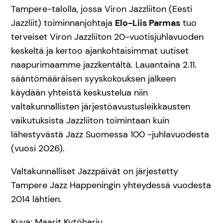
Tampere-talolla, jossa Viron Jazzliiton (Eesti
Jazzliit) toiminnanjohtaja
Elo-Liis Parmas
tuo
terveiset Viron Jazzliiton 20-vuotisjuhlavuoden
keskeltä ja kertoo ajankohtaisimmat uutiset
naapurimaamme jazzkentältä. Lauantaina 2.11.
sääntömääräisen syyskokouksen jälkeen
käydään yhteistä keskustelua niin
valtakunnallisten järjestöavustusleikkausten
vaikutuksista Jazzliiton toimintaan kuin
lähestyvästä Jazz Suomessa 100 -juhlavuodesta
(vuosi 2026).
Valtakunnalliset Jazzpäivät on järjestetty
Tampere Jazz Happeningin yhteydessä vuodesta
2014 lähtien.
Kuva: Maarit Kytöharju