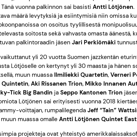
 Tänä vuonna palkinnon sai basisti
Antti Lötjönen
.
ava määrä levytyksiä ja esiintymisiä niin omissa kui
okoonpanoissa on osoitus tyylillisestä monipuolisu
televasta soitosta sekä vahvasta omasta äänestä, ku
stuvan palkintoraadin jäsen
Jari Perkiömäki
tunnust
 vaikuttanut yli 20 vuotta Suomen jazzkentän eturin
ta Lötjöselle on kertynyt yli 30 maasta ja hänen so
yksellä, muun muassa
Ilmiliekki Quartetin
,
Verneri P
 Quintetin
,
Aki Rissanen Trion
,
Mikko Innanen A
cky-Tick Big Bandin
ja
Seppo Kantonen Trion
jäse
omiota Lötjönen sai erityisesti vuonna 2018 kiert
Grammy-voittajan, rumpalilegenda
Jeff “Tain” Watts
ä muun muassa omalle
Antti Lötjönen Quintet East
simpia projekteja ovat yhteistyö amerikkalaissakso