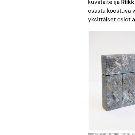
kuvataitelija
Riik
osasta koostuva vei
yksittäiset osiot 
Improvisaatio aamunkoitossa (vu