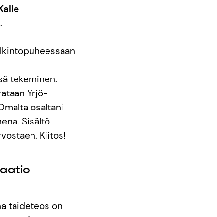
Kalle
.
alkintopuheessaan
ssä tekeminen.
rataan Yrjö-
 Omalta osaltani
ena. Sisältö
vostaen. Kiitos!
saatio
nna taideteos on