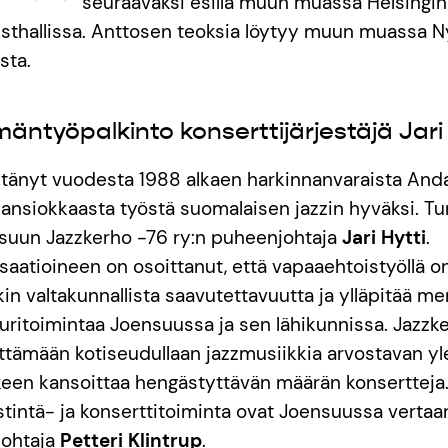
seuraavaksi esillä muun muassa Helsingin 
thallissa. Anttosen teoksia löytyy muun muassa 
sta.
ntyöpalkinto konserttijärjestäjä Jari 
ntänyt vuodesta 1988 alkaen harkinnanvaraista And
a ansiokkaasta työstä suomalaisen jazzin hyväksi. T
suun Jazzkerho -76 ry:n puheenjohtaja
Jari Hytti
.
isaatioineen on osoittanut, että vapaaehtoistyöllä o
in valtakunnallista saavutettavuutta ja ylläpitää mer
uuritoimintaa Joensuussa ja sen lähikunnissa. Jazzk
tämään kotiseudullaan jazzmusiikkia arvostavan yl
lkeen kansoittaa hengästyttävän määrän konsertteja.
tintä- ja konserttitoiminta ovat Joensuussa vertaans
johtaja
Petteri Klintrup
.