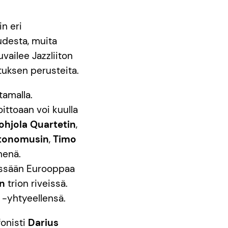
n eri
udesta, muita
vailee Jazzliiton
uksen perusteita.
tamalla.
ittoaan voi kuulla
ohjola Quartetin
,
utonomusin
,
Timo
nenä.
äessään Eurooppaa
in
trion riveissä.
-yhtyeellensä.
fonisti
Darius