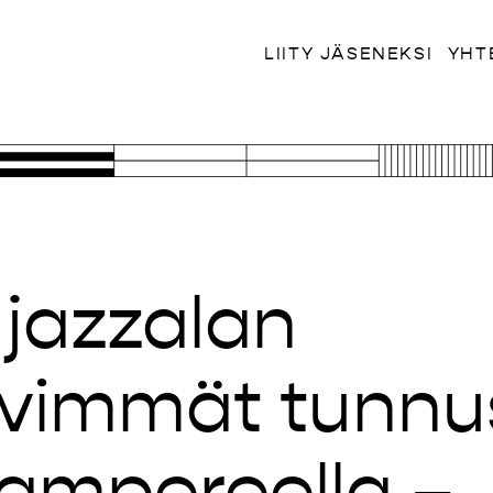
LIITY JÄSENEKSI
YHT
jazzalan
ävimmät tunnu
Tampereella – 