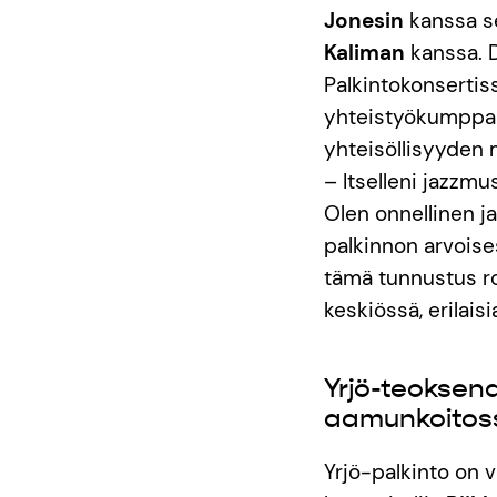
Jonesin
kanssa s
Kaliman
kanssa. 
Palkintokonsertiss
yhteistyökumppa
yhteisöllisyyden 
– Itselleni jazzmu
Olen onnellinen ja
palkinnon arvoises
tämä tunnustus ro
keskiössä, erilais
Yrjö-teoksena
aamunkoitos
Yrjö-palkinto on v