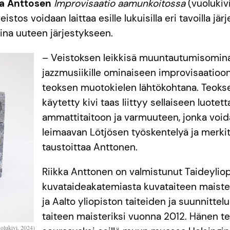
ka Anttosen
Improvisaatio aamunkoitossa
(vuolukiv
stos voidaan laittaa esille lukuisilla eri tavoilla jär
aina uuteen järjestykseen.
– Veistoksen leikkisä muuntautumisomina
jazzmusiikille ominaiseen improvisaatioon
teoksen muotokielen lähtökohtana. Teokse
käytetty kivi taas liittyy sellaiseen luotet
ammattitaitoon ja varmuuteen, jonka voi
leimaavan Lötjösen työskentelyä ja merkit
taustoittaa Anttonen.
Riikka Anttonen on valmistunut Taideylio
kuvataideakatemiasta kuvataiteen maiste
ja Aalto yliopiston taiteiden ja suunnitte
taiteen maisteriksi vuonna 2012. Hänen t
olukivi, 2024)