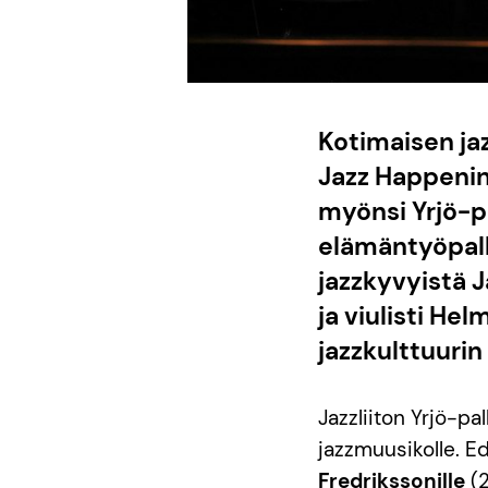
Kotimaisen ja
Jazz Happenin
myönsi Yrjö-pa
elämäntyöpalki
jazzkyvyistä J
ja viulisti He
jazzkulttuuri
Jazzliiton Yrjö-pa
jazzmuusikolle. E
Fredrikssonille
(2