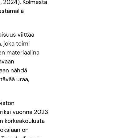
i, 2024). Kolmesta
jestämällä
isuus viittaa
, joka toimi
n materiaalina
tavaan
daan nähdä
tävää uraa,
piston
riksi vuonna 2023
lun korkeakoulusta
eoksiaan on