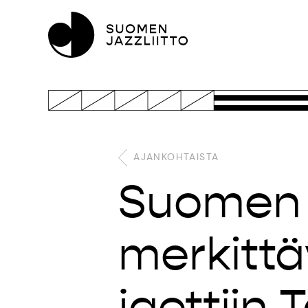
AJANKOHTAISTA
Suomen 
merkitt
jaettiin 