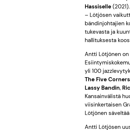
Hassiselle
(2021).
– Lötjösen vaikutt
bändinjohtajien k
tukevasta ja kuun
hallituksesta koo
Antti Lötjönen on
Esiintymiskokemus
yli 100 jazzlevyt
The Five Corners
Lassy Bandin
,
Ri
Kansainvälistä hu
viisinkertaisen 
Lötjönen säveltä
Antti Lötjösen uu