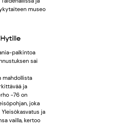
Taidehallissa ja
Nykytaiteen museo
Hytille
ania-palkintoa
unnustuksen sai
n mahdollista
kittävää ja
erho -76 on
eisöpohjan, joka
 Yleisökasvatus ja
a vailla, kertoo