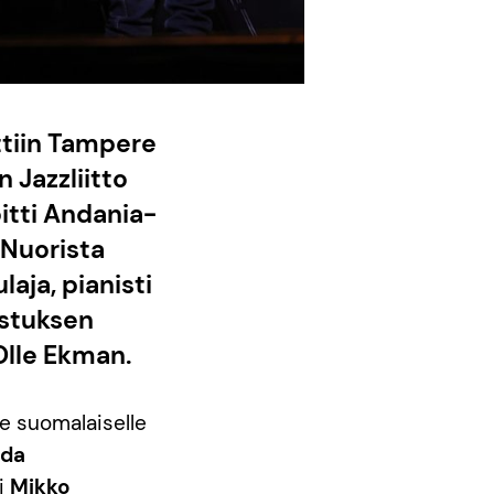
ttiin Tampere
 Jazzliitto
oitti Andania-
 Nuorista
laja, pianisti
ustuksen
Olle Ekman.
le suomalaiselle
nda
i
Mikko