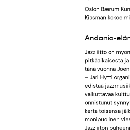
Oslon Bærum Kuns
Kiasman kokoelmi
Andania-elämä
Jazzliitto on myö
pitkäaikaisesta j
tänä vuonna Joen
– Jari Hytti organ
edistää jazzmusiik
vaikuttavaa kultt
onnistunut synnyt
kerta toisensa jä
monipuolinen vies
Jazzliiton puheen