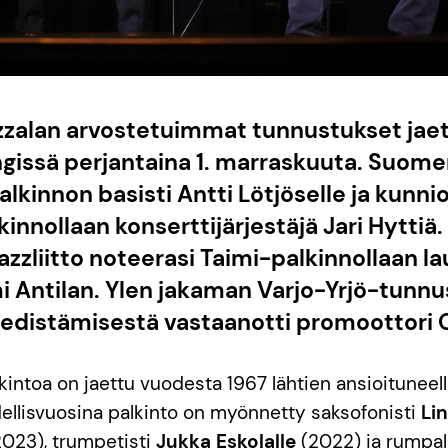
zzalan arvostetuimmat tunnustukset jae
gissä perjantaina 1. marraskuuta. Suomen
lkinnon basisti Antti Lötjöselle ja kunni
nnollaan konserttijärjestäjä Jari Hyttiä.
azzliitto noteerasi Taimi-palkinnollaan lau
lmi Antilan. Ylen jakaman Varjo-Yrjö-tunn
n edistämisestä vastaanotti promoottori 
lkintoa on jaettu vuodesta 1967 lähtien ansioituneel
dellisvuosina palkinto on myönnetty saksofonisti
Li
023), trumpetisti
Jukka Eskolalle
(2022) ja rumpal