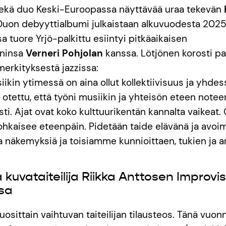
ekä duo Keski-Euroopassa näyttävää uraa tekevän
Duon debyyttialbumi julkaistaan alkuvuodesta 2025
a tuore Yrjö-palkittu esiintyi pitkäaikaisen
ninsa
Verneri Pohjolan
kanssa. Lötjönen korosti p
merkityksestä jazzissa:
siikin ytimessä on aina ollut kollektiivisuus ja yhde
 otettu, että työni musiikin ja yhteisön eteen notee
ti. Ajat ovat koko kulttuurikentän kannalta vaikeat.
hkaisee eteenpäin. Pidetään taide elävänä ja avoim
ia näkemyksiä ja toisiamme kunnioittaen, tukien ja ar
 kuvataiteilija Riikka Anttosen Improvi
sa
uosittain vaihtuvan taiteilijan tilausteos. Tänä vuo