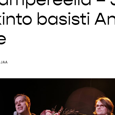
into basisti An
e