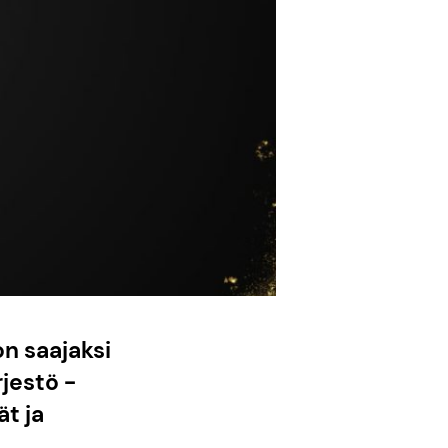
n saajaksi
jestö -
t ja