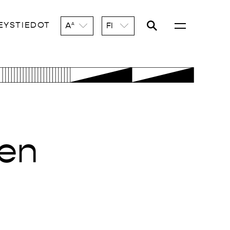
EYSTIEDOT
A
FI
A
den