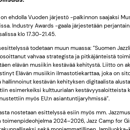
 on ehdolla Vuoden järjestö -palkinnon saajaksi Mu
ssa. Industry Awards -gaala järjestetään perjantai
alissa klo 17.30-21.45.
sesittelyssä todetaan muun muassa: ”Suomen Jazzli
 osoittanut vahvaa strategista ja pitkäjänteistä toimi
täen elävän musiikin kestävää kehitystä. Liitto on ak
estinyt Elävän musiikin ilmastotiekarttaa, joka on sit
ä hallinnoinut kestävän kehityksen digitaalista alusta
in esimerkeiksi kulttuurialan kestävyysaloitteista 
nnustettiin myös EU:n asiantuntijaryhmissä”.
nasta nostetaan esittelyssä esiin myös mm. Jazzmus
 toimenpideohjelma 2024–2026, Jazz Camp for Gir
takunnalliseksi sekä moniammatillinen Jamiluokka-k