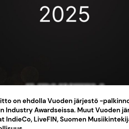
itto on ehdolla Vuoden järjestö -palkinno
n Industry Awardseissa. Muut Vuoden jär
t IndieCo, LiveFIN, Suomen Musiikintekijä
lisuus.