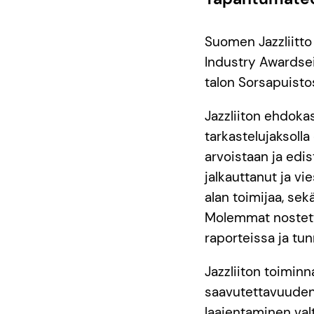
Suomen Jazzliitto
Industry Awardsei
talon Sorsapuistos
Jazzliiton ehdoka
tarkastelujaksolla
arvoistaan ja edis
jalkauttanut ja vi
alan toimijaa, sek
Molemmat nostetti
raporteissa ja tu
Jazzliiton toimin
saavutettavuuden
laajentaminen val