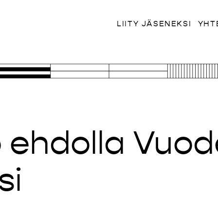
LIITY JÄSENEKSI
YHT
to ehdolla Vuo
si