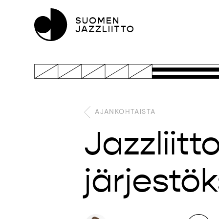
AJANKOHTAISTA
Jazzliit
järjestök