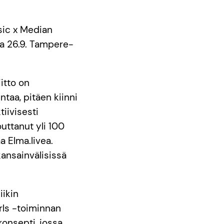
sic x Median
na 26.9. Tampere-
itto on
ntaa, pitäen kiinni
tiivisesti
outtanut yli 100
a Elma.livea.
kansainvälisissä
iikin
ls -toiminnan
onsepti, jossa