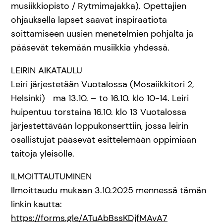
musiikkiopisto / Rytmimajakka). Opettajien
ohjauksella lapset saavat inspiraatiota
soittamiseen uusien menetelmien pohjalta ja
pääsevät tekemään musiikkia yhdessä.
LEIRIN AIKATAULU
Leiri järjestetään Vuotalossa (Mosaiikkitori 2,
Helsinki) ma 13.10. – to 16.10. klo 10-14. Leiri
huipentuu torstaina 16.10. klo 13 Vuotalossa
järjestettävään loppukonserttiin, jossa leirin
osallistujat pääsevät esittelemään oppimiaan
taitoja yleisölle.
ILMOITTAUTUMINEN
Ilmoittaudu mukaan 3.10.2025 mennessä tämän
linkin kautta:
https://forms.gle/ATuAbBssKDjfMAvA7