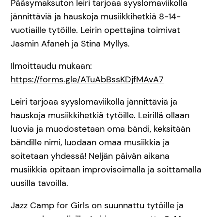
Pääsymaksuton leiri tarjoaa syyslomaviikolla
jännittäviä ja hauskoja musiikkihetkiä 8-14-
vuotiaille tytöille. Leirin opettajina toimivat
Jasmin Afaneh ja Stina Myllys.
Ilmoittaudu mukaan:
https://forms.gle/ATuAbBssKDjfMAvA7
Leiri tarjoaa syyslomaviikolla jännittäviä ja
hauskoja musiikkihetkiä tytöille. Leirillä ollaan
luovia ja muodostetaan oma bändi, keksitään
bändille nimi, luodaan omaa musiikkia ja
soitetaan yhdessä! Neljän päivän aikana
musiikkia opitaan improvisoimalla ja soittamalla
uusilla tavoilla.
Jazz Camp for Girls on suunnattu tytöille ja