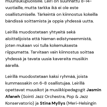
muunsukupuolisille. Leiri on suunnattu 8-14-
vuotiaille, mutta tarkka ikä ei ole este
osallistumiselle. Tärkeintä on kiinnostus kokeilla
bändissä soittamista ja oppia yhdessä uutta.
Leirillä muodostetaan yhtyeitä sekä
aloittelijoista että hieman edistyneemmistä,
joten mukaan voi tulla kokemuksesta
riippumatta. Tarvitaan vain kiinnostus soittaa
yhdessä ja tavata uusia kavereita musiikin
äärellä.
Leirillä muodostetaan kaksi ryhmää, joista
kummassakin on 6-8 osallistujaa. Leirillä
opettavat muusikot ja musiikkipedagogit
Jasmin
Afaneh
(Sointi Jazz Orchestra, Pop & Jazz
Konservatorio) ja
Stina Myllys
(Meri-Helsingin