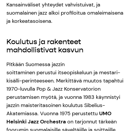
Kansainväliset yhteydet vahvistuivat, ja
suomalainen jazz alkoi profiloitua omaleimaisena
ja korkeatasoisena.
Koulutus ja rakenteet
mahdollistivat kasvun
Pitkään Suomessa jazzin
soittaminen perustui itseopiskeluun ja mestari-
kisälli-perinteeseen. Merkittävä muutos tapahtui
1970-luvulla Pop & Jazz Konservatorion
perustamisen myötä, ja vuonna 1983 käynnistyi
jazzin maisteritasoinen koulutus Sibelius-
Akatemiassa. Vuonna 1975 perustettu
UMO
Helsinki Jazz Orchestra
on tarjonnut tärkeän
foorumin suomalaisille säveltäjille ja soittajille