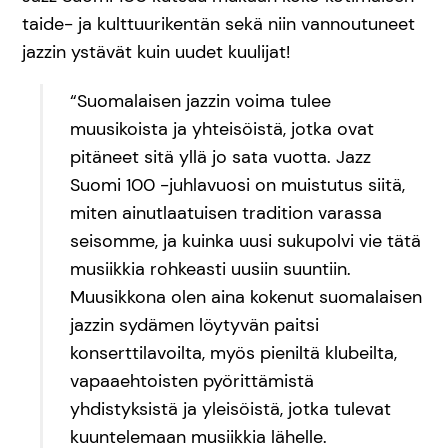
taide- ja kulttuurikentän sekä niin vannoutuneet
jazzin ystävät kuin uudet kuulijat!
“Suomalaisen jazzin voima tulee
muusikoista ja yhteisöistä, jotka ovat
pitäneet sitä yllä jo sata vuotta. Jazz
Suomi 100 -juhlavuosi on muistutus siitä,
miten ainutlaatuisen tradition varassa
seisomme, ja kuinka uusi sukupolvi vie tätä
musiikkia rohkeasti uusiin suuntiin.
Muusikkona olen aina kokenut suomalaisen
jazzin sydämen löytyvän paitsi
konserttilavoilta, myös pieniltä klubeilta,
vapaaehtoisten pyörittämistä
yhdistyksistä ja yleisöistä, jotka tulevat
kuuntelemaan musiikkia lähelle.