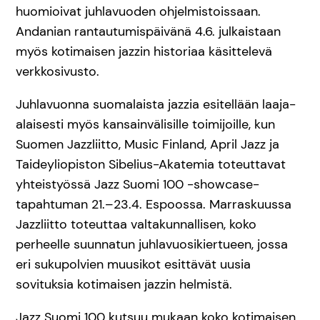
huomioivat juhlavuoden ohjelmistoissaan.
Andanian rantautumispäivänä 4.6. julkaistaan
myös kotimaisen jazzin historiaa käsittelevä
verkkosivusto.
Juhlavuonna suomalaista jazzia esitellään laaja-
alaisesti myös kansainvälisille toimijoille, kun
Suomen Jazzliitto, Music Finland, April Jazz ja
Taideyliopiston Sibelius-Akatemia toteuttavat
yhteistyössä Jazz Suomi 100 -showcase-
tapahtuman 21.–23.4. Espoossa. Marraskuussa
Jazzliitto toteuttaa valtakunnallisen, koko
perheelle suunnatun juhlavuosikiertueen, jossa
eri sukupolvien muusikot esittävät uusia
sovituksia kotimaisen jazzin helmistä.
Jazz Suomi 100 kutsuu mukaan koko kotimaisen