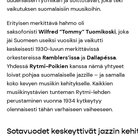
uudenlaisen rytmiikan ja soittotavan, joka teki
vaikutuksen suomalaisiin muusikoihin.
Erityisen merkittävä hahmo oli
saksofonisti
Wilfred ”Tommy” Tuomikoski
, joka
jäi Suomeen useiksi vuosiksi ja vaikutti
keskeisesti 1930-luvun merkittävissä
orkestereissa
Ramblers’issa
ja
Dallapéssa
.
Yhdessä
Rytmi-Poikien
kanssa nämä yhtyeet
loivat pohjaa suomalaiselle jazzille – ja samalla
koko kevyen musiikin kehitykselle. Kaikkien
musiikinystävien tunteman Rytmi-lehden
perustaminen vuonna 1934 kytkeytyy
olennaisesti tähän varhaiseen vaiheeseen.
Sotavuodet keskeyttivät jazzin keh