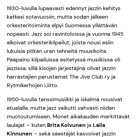
1930-luvulla lupaavasti edennyt jazzin kehitys
katkesi sotavuosiin, mutta sodan jälkeen
orkesteritoiminta elpyi Suomessa yllättävän
nopeasti. Jazz soi ravintoloissa ja vuonna 1945
alkoivat orkesterikilpailut, joista nousi esiin
lukuisia pitkän uran tehneitä muusikoita.
Pääpaino kilpailuissa esitetyssä musiikissa oli
jazzissa, sillä kisojen järjestäjinä olivat jazzin
harrastajien perustamat The Jive Club ry ja
Rytmikerhojen Liitto.
1950-luvulla tanssimusiikki ja iskelmä nousivat
etualalle, mutta jazz vaikutti vahvasti niiden
muotoutumiseen. Monet aikakauden merkittävät
laulajat – kuten
Brita Koivunen
ja
Laila
Kinnunen
– sekä säestäjät kasvoivat jazzin