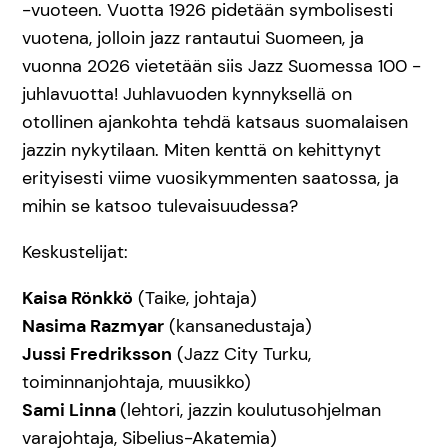
-vuoteen. Vuotta 1926 pidetään symbolisesti
vuotena, jolloin jazz rantautui Suomeen, ja
vuonna 2026 vietetään siis Jazz Suomessa 100 -
juhlavuotta! Juhlavuoden kynnyksellä on
otollinen ajankohta tehdä katsaus suomalaisen
jazzin nykytilaan. Miten kenttä on kehittynyt
erityisesti viime vuosikymmenten saatossa, ja
mihin se katsoo tulevaisuudessa?
Keskustelijat:
Kaisa Rönkkö
(Taike, johtaja)
Nasima Razmyar
(kansanedustaja)
Jussi Fredriksson
(Jazz City Turku,
toiminnanjohtaja, muusikko)
Sami Linna
(lehtori, jazzin koulutusohjelman
varajohtaja, Sibelius-Akatemia)