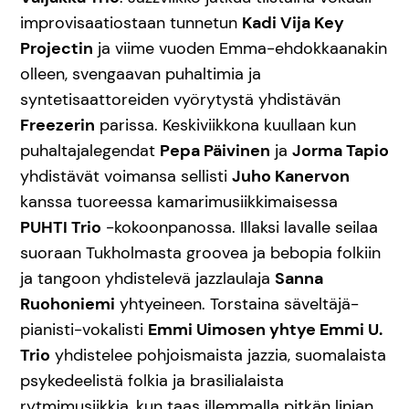
improvisaatiostaan tunnetun
Kadi Vija Key
Projectin
ja viime vuoden Emma-ehdokkaanakin
olleen, svengaavan puhaltimia ja
syntetisaattoreiden vyörytystä yhdistävän
Freezerin
parissa. Keskiviikkona kuullaan kun
puhaltajalegendat
Pepa Päivinen
ja
Jorma Tapio
yhdistävät voimansa sellisti
Juho Kanervon
kanssa tuoreessa kamarimusiikkimaisessa
PUHTI Trio
-kokoonpanossa. Illaksi lavalle seilaa
suoraan Tukholmasta groovea ja bebopia folkiin
ja tangoon yhdistelevä jazzlaulaja
Sanna
Ruohoniemi
yhtyeineen. Torstaina säveltäjä-
pianisti-vokalisti
Emmi Uimosen yhtye Emmi U.
Trio
yhdistelee pohjoismaista jazzia, suomalaista
psykedeelistä folkia ja brasilialaista
rytmimusiikkia, kun taas illemmalla pitkän linjan