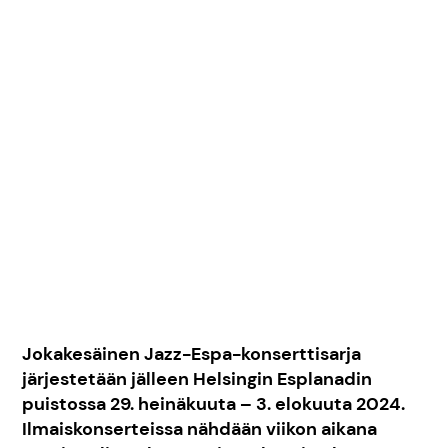
Jokakesäinen Jazz-Espa-konserttisarja
järjestetään jälleen Helsingin Esplanadin
puistossa 29. heinäkuuta – 3. elokuuta 2024.
Ilmaiskonserteissa nähdään viikon aikana