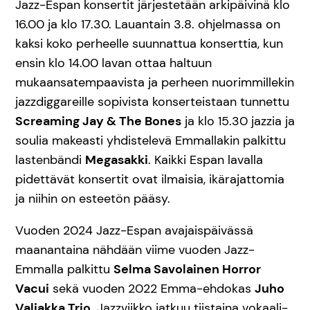
Jazz-Espan konsertit järjestetään arkipäivinä klo
16.00 ja klo 17.30. Lauantain 3.8. ohjelmassa on
kaksi koko perheelle suunnattua konserttia, kun
ensin klo 14.00 lavan ottaa haltuun
mukaansatempaavista ja perheen nuorimmillekin
jazzdiggareille sopivista konserteistaan tunnettu
Screaming Jay & The Bones
ja klo 15.30 jazzia ja
soulia makeasti yhdistelevä Emmallakin palkittu
lastenbändi
Megasakki
. Kaikki Espan lavalla
pidettävät konsertit ovat ilmaisia, ikärajattomia
ja niihin on esteetön pääsy.
Vuoden 2024 Jazz-Espan avajaispäivässä
maanantaina nähdään viime vuoden Jazz-
Emmalla palkittu
Selma Savolainen Horror
Vacui
sekä vuoden 2022 Emma-ehdokas
Juho
Valjakka Trio
. Jazzviikko jatkuu tiistaina vokaali-