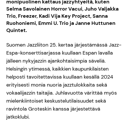
monipuolinen kattaus jazzyhtyeitä, kuten
Selma Savolainen Horror Vacui, Juho Valjakka
Trio, Freezer, Kadi Vija Key Project, Sanna
Ruohoniemi, Emmi U. Trio ja Janne Huttunen
Quintet.
Suomen Jazzliiton 25. kertaa järjestämässä Jazz-
Espa-konserttisarjassa kuullaan Espan lavalla
jälleen nykyjazzin ajankohtaisimpia säveliä.
Helsingin ytimessä, kaikkien kaupunkilaisten
helposti tavoitettavissa kuullaan kesällä 2024
erityisesti monia nuoria jazztulokkaita sekä
vokaalijazzin taitajia. Juhlavuotta värittää myös
mielenkiintoiset keskustelutilaisuudet sekä
ravintola Groteskin kanssa järjestettävä
jatkoklubi.