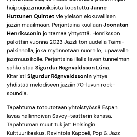
huippujazzmuusikoista koostettu
Janne
Huttunen Quintet
vie yleisön elokuvallisen
jazzin maailmaan. Perjantaina kuullaan
Joonatan
Henrikssonin
johtamaa yhtyettä. Henriksson
palkittiin vuonna 2023 Jazzliiton uudella Taimi-
palkinnolla, joka myönnetään nuorelle, lupaavalle
jazzmuusikolle. Perjantaina illalla lavan tunnelman
sähköistää
Sigurdur Rögnvaldsson Lúna
.
Kitaristi
Sigurdur Rögnvaldssonin
yhtye
yhdistää melodiseen jazziin 70-luvun rock-
soundia.
Tapahtuma toteutetaan yhteistyössä Espan
lavaa hallinnoivan Savoy-teatterin kanssa.
Tapahtuman muut tukijat: Helsingin
Kulttuurikeskus, Ravintola Kappeli, Pop & Jazz