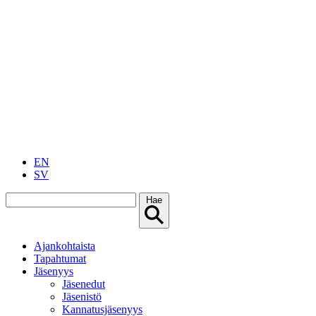
EN
SV
Hae
Ajankohtaista
Tapahtumat
Jäsenyys
Jäsenedut
Jäsenistö
Kannatusjäsenyys