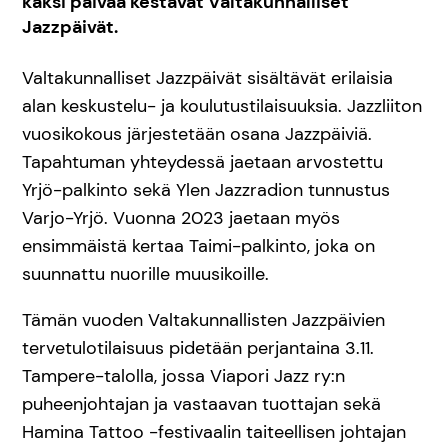
kaksi päivää kestävät Valtakunnalliset
Jazzpäivät.
Valtakunnalliset Jazzpäivät sisältävät erilaisia
alan keskustelu- ja koulutustilaisuuksia. Jazzliiton
vuosikokous järjestetään osana Jazzpäiviä.
Tapahtuman yhteydessä jaetaan arvostettu
Yrjö-palkinto sekä Ylen Jazzradion tunnustus
Varjo-Yrjö. Vuonna 2023 jaetaan myös
ensimmäistä kertaa Taimi-palkinto, joka on
suunnattu nuorille muusikoille.
Tämän vuoden Valtakunnallisten Jazzpäivien
tervetulotilaisuus pidetään perjantaina 3.11.
Tampere-talolla, jossa Viapori Jazz ry:n
puheenjohtajan ja vastaavan tuottajan sekä
Hamina Tattoo -festivaalin taiteellisen johtajan