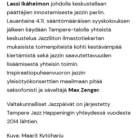
Lassi Ikäheimon
johdolla keskustellaan
päättäjien innostamisesta jazzin pariin.
Lauantaina 4.11. sääntömääräisen syyskokouksen
jälkeen käydään Tampere-talolla yhteistä
keskustelua Jazzliiton ilmastotiekartan
mukaisista toimenpiteistä kohti kestävämpää
kiertämistä sekä jazzin saavutettavuuden
lisäämisestä yhteisin toimin.
Inspiraatiopuheenvuoron jazzin
yleisötyökonserttien maailmaan pitää
saksofonisti ja säveltäjä
Max Zenger
.
Valtakunnalliset Jazzpäivät on järjestetty
Tampere Jazz Happeningin yhteydessä vuodesta
2014 lähtien.
Kuva: Maarit Kytöharju