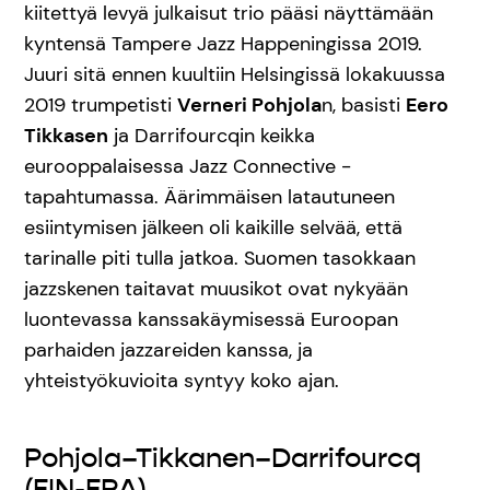
kiitettyä levyä julkaisut trio pääsi näyttämään
kyntensä Tampere Jazz Happeningissa 2019.
Juuri sitä ennen kuultiin Helsingissä lokakuussa
2019 trumpetisti
Verneri Pohjola
n, basisti
Eero
Tikkasen
ja Darrifourcqin keikka
eurooppalaisessa Jazz Connective -
tapahtumassa. Äärimmäisen latautuneen
esiintymisen jälkeen oli kaikille selvää, että
tarinalle piti tulla jatkoa. Suomen tasokkaan
jazzskenen taitavat muusikot ovat nykyään
luontevassa kanssakäymisessä Euroopan
parhaiden jazzareiden kanssa, ja
yhteistyökuvioita syntyy koko ajan.
Pohjola–Tikkanen–Darrifourcq
(FIN-FRA)