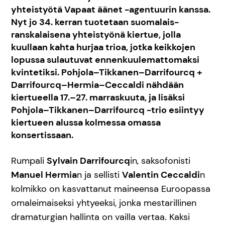
yhteistyötä Vapaat äänet -agentuurin kanssa.
Nyt jo 34. kerran tuotetaan suomalais-
ranskalaisena yhteistyönä kiertue, jolla
kuullaan kahta hurjaa trioa, jotka keikkojen
lopussa sulautuvat ennenkuulemattomaksi
kvintetiksi. Pohjola–Tikkanen–Darrifourcq +
Darrifourcq–Hermia–Ceccaldi nähdään
kiertueella 17.–27. marraskuuta, ja lisäksi
Pohjola–Tikkanen–Darrifourcq -trio esiintyy
kiertueen alussa kolmessa omassa
konsertissaan.
Rumpali
Sylvain Darrifourcq
in, saksofonisti
Manuel Hermia
n ja sellisti
Valentin Ceccaldi
n
kolmikko on kasvattanut maineensa Euroopassa
omaleimaiseksi yhtyeeksi, jonka mestarillinen
dramaturgian hallinta on vailla vertaa. Kaksi