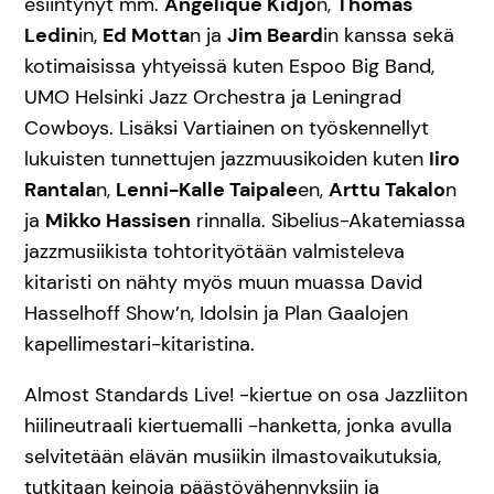
esiintynyt mm.
Angelique Kidjo
n,
Thomas
Ledin
in,
Ed Motta
n ja
Jim Beard
in kanssa sekä
kotimaisissa yhtyeissä kuten Espoo Big Band,
UMO Helsinki Jazz Orchestra ja Leningrad
Cowboys. Lisäksi Vartiainen on työskennellyt
lukuisten tunnettujen jazzmuusikoiden kuten
Iiro
Rantala
n,
Lenni-Kalle Taipale
en,
Arttu Takalo
n
ja
Mikko Hassisen
rinnalla. Sibelius-Akatemiassa
jazzmusiikista tohtorityötään valmisteleva
kitaristi on nähty myös muun muassa David
Hasselhoff Show’n, Idolsin ja Plan Gaalojen
kapellimestari-kitaristina.
Almost Standards Live! -kiertue on osa Jazzliiton
hiilineutraali kiertuemalli -hanketta, jonka avulla
selvitetään elävän musiikin ilmastovaikutuksia,
tutkitaan keinoja päästövähennyksiin ja