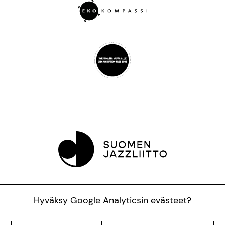
Suomen Jazzliitto ry, Pieni Roobertinkatu 16, 3.
Hyväksy Google Analyticsin evästeet?
krs., 00120 Helsinki |
info@jazzfinland.fi