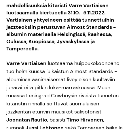
mahdollisuuksia kitaristi Varre Vartiaisen
luotsaamalla kiertueella 31.10.–5.11.2022.
Vartiainen yhtyeineen esittää tunnettuihin
jazzteoksiin perustuvan Almost Standards -
albumin materiaalia Helsingissä, Raahessa,
Oulussa, Kuopiossa, Jyväskylässä ja
Tampereella.
Varre Vartiaisen
luotsaama huippukokoonpano
tuo helmikuussa julkaistun Almost Standards -
albuminsa äänimaisemat liveyleisön kuultaviin
junaraiteita pitkin loka-marraskuussa. Muun
muassa Leningrad Cowboysin riveistä tunnetun
kitaristin rinnalla soittavat suomalaisen
jazzkentän eturivin muusikot saksofonisti
Joonatan Rautio
, basisti
Timo Hirvonen
,
rumpali
Jussi Lehtonen
sekä Tampereen keikalla