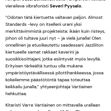
vieraileva vibrafonisti
Severi Pyysalo
.
”Odotan tätä kiertuetta valtavan paljon. Almost
Standards -levy on itselleni urani yksi
merkittävimmistä projekteista: ikään kuin risteys,
johon oli tultava juuri nyt – ja vielä junalla! Olen
onnellinen ja etuoikeutettu saadessani Jazzliiton
kiertueelle samat rakkaat kaverini ja
suosikkisoittajani, jotka esiintyvät myös levyllä.
Erityisen tärkeältä tuntuu olla mukana
ympäristöystävällisessä pilottihankkeessa, jossa
kokeilemme päästötöntä tapaa toteuttaa
keikkailu junalla,” yhtyeenjohtaja Vartiainen
hehkuttaa.
Kitaristi Varre Vartiainen on mittavalla urallaan