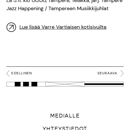
La 5.11. klo 00.00, Tampere, Telakka, järj. Tampere
Jazz Happening / Tampereen Musiikkijuhlat
Lue lisää Varre Vartiaisen kotisivuilta
EDELLINEN
SEURAAVA
MEDIALLE
YHTEYSTIEDOT