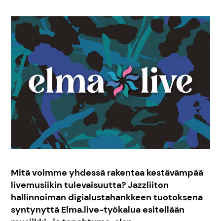
Mitä voimme yhdessä rakentaa kestävämpää
livemusiikin tulevaisuutta? Jazzliiton
hallinnoiman digialustahankkeen tuotoksena
syntynyttä Elma.live-työkalua esitellään