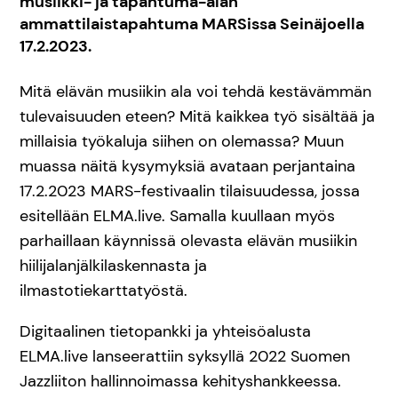
musiikki- ja tapahtuma-alan
ammattilaistapahtuma MARSissa Seinäjoella
17.2.2023.
Mitä elävän musiikin ala voi tehdä kestävämmän
tulevaisuuden eteen? Mitä kaikkea työ sisältää ja
millaisia työkaluja siihen on olemassa? Muun
muassa näitä kysymyksiä avataan perjantaina
17.2.2023 MARS-festivaalin tilaisuudessa, jossa
esitellään ELMA.live. Samalla kuullaan myös
parhaillaan käynnissä olevasta elävän musiikin
hiilijalanjälkilaskennasta ja
ilmastotiekarttatyöstä.
Digitaalinen tietopankki ja yhteisöalusta
ELMA.live lanseerattiin syksyllä 2022 Suomen
Jazzliiton hallinnoimassa kehityshankkeessa.