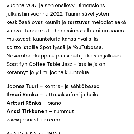
vuonna 2017, ja sen ensilevy Dimensions
julkaistiin vuonna 2022. Tuurin sävellysten
keskiössä ovat kauniit ja tarttuvat melodiat sekä
vahvat tunnelmat. Dimensions-albumi on saanut
mukavasti kuunteluita kansainvälisillä
soittolistoilla Spotifyssä ja YouTubessa.
November-kappale pääsi heti julkaisun jälkeen
Spotifyn Coffee Table Jazz -listalle ja on
kerännyt jo yli miljoona kuuntelua.
Joonas Tuuri – kontra- ja sähköbasso
Ilmari Rönkä
– alttosaksofoni ja huilu
Artturi Rönkä
– piano
Anssi Tirkkonen
– rummut
www.joonastuuri.com
Ke 31.5.2023 klo 19.00