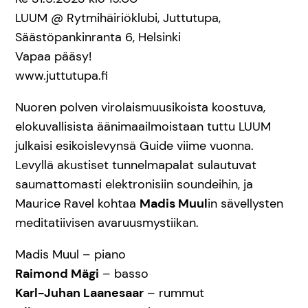
LUUM @ Rytmihäiriöklubi, Juttutupa,
Säästöpankinranta 6, Helsinki
Vapaa pääsy!
www.juttutupa.fi
Nuoren polven virolaismuusikoista koostuva,
elokuvallisista äänimaailmoistaan tuttu LUUM
julkaisi esikoislevynsä Guide viime vuonna.
Levyllä akustiset tunnelmapalat sulautuvat
saumattomasti elektronisiin soundeihin, ja
Maurice Ravel kohtaa
Madis Muul
in sävellysten
meditatiivisen avaruusmystiikan.
Madis Muul – piano
Raimond Mägi
– basso
Karl-Juhan Laanesaar
– rummut