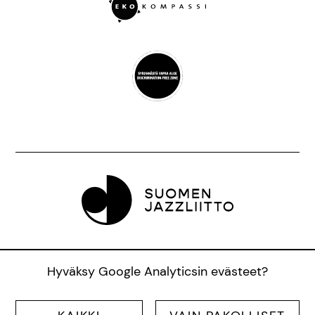
Suomen Jazzliitto ry, Pieni Roobertinkatu 16, 3.
Hyväksy Google Analyticsin evästeet?
krs., 00120 Helsinki |
info@jazzfinland.fi