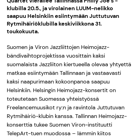
Quartet vierailee Tallinnassa Philly Joe’s -
klubilla 20.5., ja virolainen LUUM-nelikko
saapuu Helsinkiin esiintymään Juttutuvan
Rytmihäiriöklubilla keskiviikkona 31.
toukokuuta.
Suomen ja Viron Jazzliittojen Heimojazz-
bändivaihtoprojektissa vuosittain kaksi
suomalaista Jazzliiton kiertueella olevaa yhtyettä
matkaa esiintymään Tallinnaan ja vastaavasti
kaksi naapurimaan kokoonpanoa saapuu
Helsinkiin. Helsingin Heimojazz-konsertit on
toteutetaan Suomessa yhteistyössä
Freelancemuusikot ry:n ja ravintola Juttutuvan
Rytmihäiriö-klubin kanssa. Tallinnan Heimojazz-
konserttia tukee Suomen Viron-instituutti
TelepArt-tuen muodossa – lämmin kiitos