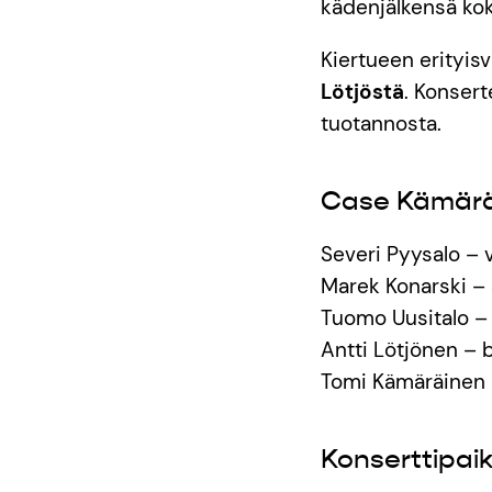
kädenjälkensä ko
Kiertueen erityisv
Lötjöstä
. Konsert
tuotannosta.
Case Kämäräi
Severi Pyysalo – 
Marek Konarski – 
Tuomo Uusitalo –
Antti Lötjönen – 
Tomi Kämäräinen
Konserttipai