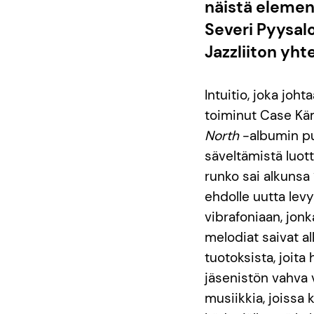
näistä elemen
Severi Pyysal
Jazzliiton yht
Intuitio, joka joh
toiminut Case Kä
North
-albumin pu
säveltämistä luott
runko sai alkunsa
ehdolle uutta levy
vibrafoniaan, jonk
melodiat saivat a
tuotoksista, joit
jäsenistön vahva 
musiikkia, joissa 