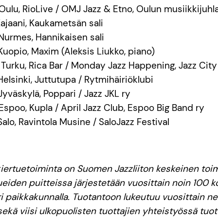
 Oulu, RioLive / OMJ Jazz & Etno, Oulun musiikkijuhl
 Kajaani, Kaukametsän sali
 Nurmes, Hannikaisen sali
 Kuopio, Maxim (Aleksis Liukko, piano)
0 Turku, Rica Bar / Monday Jazz Happening, Jazz City
 Helsinki, Juttutupa / Rytmihäiriöklubi
 Jyväskylä, Poppari / Jazz JKL ry
 Espoo, Kupla / April Jazz Club, Espoo Big Band ry
 Salo, Ravintola Musine / SaloJazz Festival
kiertuetoiminta on Suomen Jazzliiton keskeinen to
ueiden puitteissa järjestetään vuosittain noin 100 k
i paikkakunnalla. Tuotantoon lukeutuu vuosittain ne
kä viisi ulkopuolisten tuottajien yhteistyössä tuot