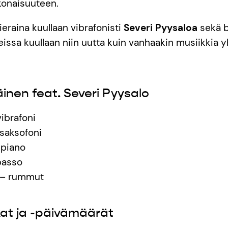
konaisuuteen.
ieraina kuullaan vibrafonisti
Severi Pyysaloa
sekä b
eissa kuullaan niin uutta kuin vanhaakin musiikkia 
nen feat. Severi Pyysalo
vibrafoni
saksofoni
 piano
basso
 – rummut
kat ja -päivämäärät