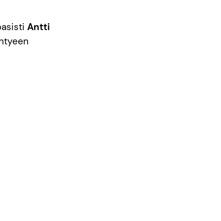
asisti
Antti
yhtyeen