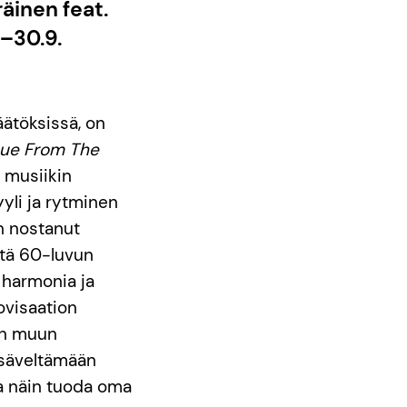
äinen feat.
.–30.9.
äätöksissä, on
ue From The
 musiikin
yyli ja rytminen
n nostanut
stä 60-luvun
n harmonia ja
ovisaation
een muun
 säveltämään
 ja näin tuoda oma