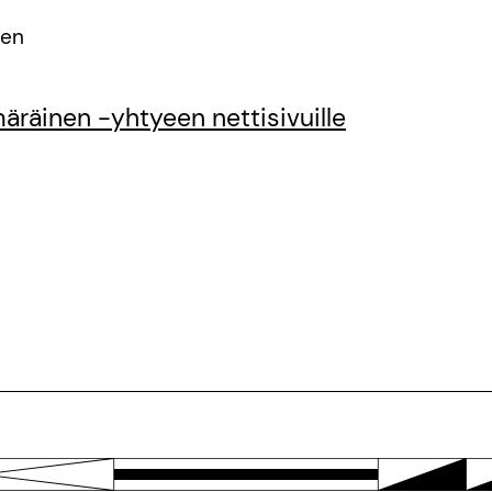
nen
räinen -yhtyeen nettisivuille