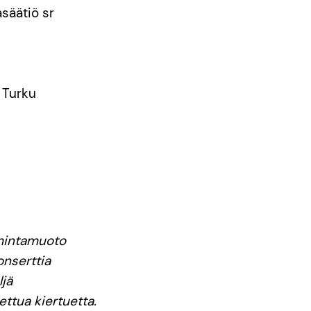
asäätiö sr
 Turku
imintamuoto
onserttia
ljä
ettua kiertuetta.