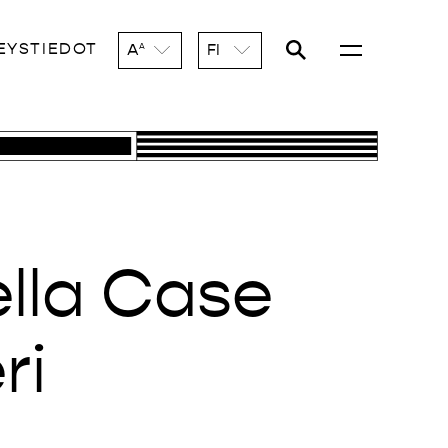
EYSTIEDOT
A
FI
A
ella Case
ri