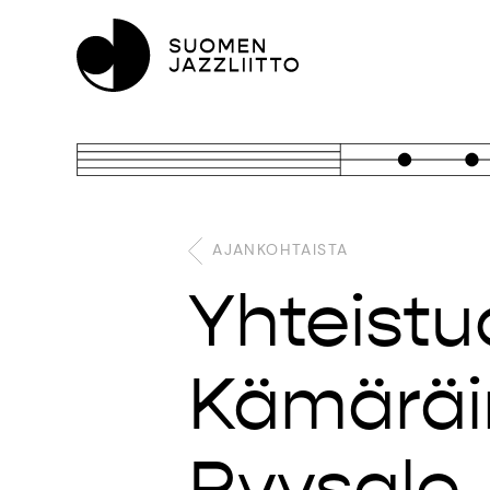
AJANKOHTAISTA
Yhteistu
Kämäräin
Pyysalo