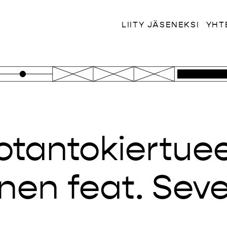
LIITY JÄSENEKSI
YHT
otantokiertue
en feat. Seve