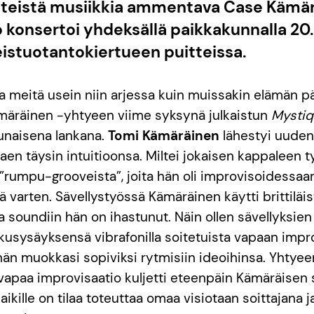
teistä musiikkia ammentava Case Kämär
o konsertoi yhdeksällä paikkakunnalla 20
eistuotantokiertueen puitteissa.
taa meitä usein niin arjessa kuin muissakin elämän p
märäinen -yhtyeen viime syksynä julkaistun
Mystiq
naisena lankana.
Tomi Kämäräinen
lähestyi uuden
aen täysin intuitioonsa. Miltei jokaisen kappaleen t
 ”rumpu-grooveista”, joita hän oli improvisoidessaa
ä varten. Sävellystyössä Kämäräinen käytti brittiläi
a soundiin hän on ihastunut. Näin ollen sävellyksie
lkusysäyksensä vibrafonilla soitetuista vapaan impr
a hän muokkasi sopiviksi rytmisiin ideoihinsa. Yhty
vapaa improvisaatio kuljetti eteenpäin Kämäräisen
kaikille on tilaa toteuttaa omaa visiotaan soittajana