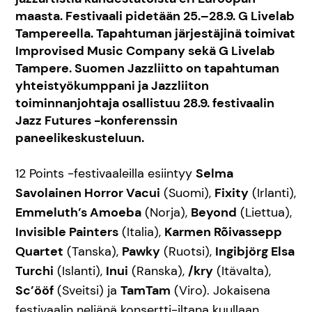
maasta. Festivaali pidetään 25.–28.9. G Livelab
Tampereella. Tapahtuman järjestäjinä toimivat
Improvised Music Company sekä G Livelab
Tampere. Suomen Jazzliitto on tapahtuman
yhteistyökumppani ja Jazzliiton
toiminnanjohtaja osallistuu 28.9. festivaalin
Jazz Futures -konferenssin
paneelikeskusteluun.
12 Points -festivaaleilla esiintyy
Selma
Savolainen Horror Vacui
(Suomi),
Fixity
(Irlanti),
Emmeluth’s Amoeba
(Norja),
Beyond
(Liettua),
Invisible Painters
(Italia),
Karmen Rõivassepp
Quartet
(Tanska),
Pawky
(Ruotsi),
Ingibjörg Elsa
Turchi
(Islanti),
Inui
(Ranska),
/kry
(Itävalta),
Sc’ööf
(Sveitsi) ja
TamTam
(Viro). Jokaisena
festivaalin neljänä konsertti-iltana kuullaan