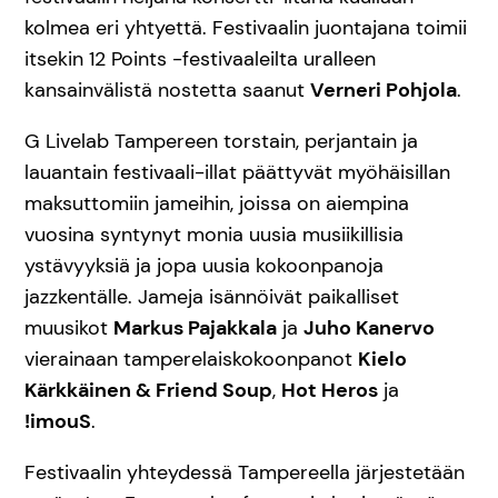
kolmea eri yhtyettä. Festivaalin juontajana toimii
itsekin 12 Points -festivaaleilta uralleen
kansainvälistä nostetta saanut
Verneri Pohjola
.
G Livelab Tampereen torstain, perjantain ja
lauantain festivaali-illat päättyvät myöhäisillan
maksuttomiin jameihin, joissa on aiempina
vuosina syntynyt monia uusia musiikillisia
ystävyyksiä ja jopa uusia kokoonpanoja
jazzkentälle. Jameja isännöivät paikalliset
muusikot
Markus Pajakkala
ja
Juho Kanervo
vierainaan tamperelaiskokoonpanot
Kielo
Kärkkäinen & Friend Soup
,
Hot Heros
ja
!imouS
.
Festivaalin yhteydessä Tampereella järjestetään