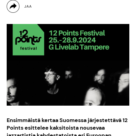
Ensimmäistä kertaa Suomessa järjestettävä 12
Points esittelee kaksitoista nousevaa
jazzartistia kahdestatoista eri Euroopan