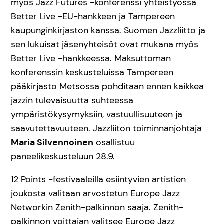
myös Jazz Futures -konferenssi yhteistyössä
Better Live -EU-hankkeen ja Tampereen
kaupunginkirjaston kanssa. Suomen Jazzliitto ja
sen lukuisat jäsenyhteisöt ovat mukana myös
Better Live -hankkeessa. Maksuttoman
konferenssin keskusteluissa Tampereen
pääkirjasto Metsossa pohditaan ennen kaikkea
jazzin tulevaisuutta suhteessa
ympäristökysymyksiin, vastuullisuuteen ja
saavutettavuuteen. Jazzliiton toiminnanjohtaja
Maria Silvennoinen
osallistuu
paneelikeskusteluun 28.9.
12 Points -festivaaleilla esiintyvien artistien
joukosta valitaan arvostetun Europe Jazz
Networkin Zenith-palkinnon saaja. Zenith-
palkinnon voittajan valitsee Europe Jazz