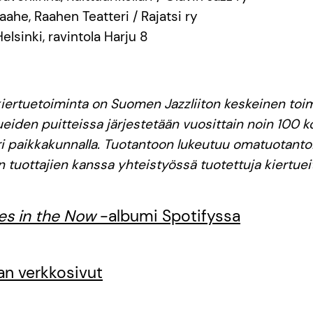
Raahe, Raahen Teatteri / Rajatsi ry
Helsinki, ravintola Harju 8
kiertuetoiminta on Suomen Jazzliiton keskeinen to
ueiden puitteissa järjestetään vuosittain noin 100 k
i paikkakunnalla. Tuotantoon lukeutuu omatuotantoi
 tuottajien kanssa yhteistyössä tuotettuja kiertuei
es in the Now
-albumi Spotifyssa
lan verkkosivut