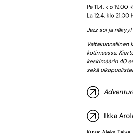
Pe 11.4. klo 19.00 
La 12.4. klo 21.00 
Jazz soi ja näkyy!
Valtakunnallinen 
kotimaassa. Kiert
keskimäärin 40 er
sekä ulkopuolisten
Adventur
Ilkka Aro
Kuva: Aleks Talve