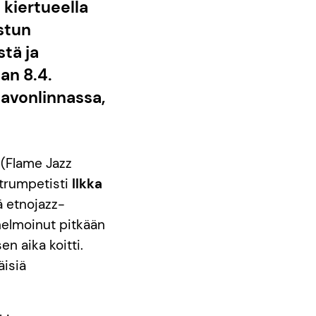
 kiertueella
stun
tä ja
an 8.4.
Savonlinnassa,
(Flame Jazz
trumpetisti
Ilkka
ä etnojazz-
nelmoinut pitkään
n aika koitti.
äisiä