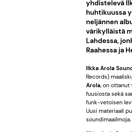
yhdistelevä Il
huhtikuussa y
neljännen al
värikylläistä 
Lahdessa, jonk
Raahessa ja He
Ilkka Arola Soun
Records) maalisk
Arola
, on ottanu
fuusiosta sekä sa
funk-vetoisen lev
Uusi materiaali pu
soundimaailmoja.