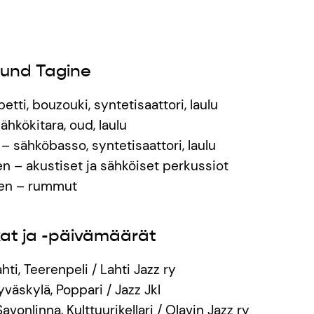
ound Tagine
etti, bouzouki, syntetisaattori, laulu
hkökitara, oud, laulu
 sähköbasso, syntetisaattori, laulu
 – akustiset ja sähköiset perkussiot
en – rummut
kat ja -päivämäärät
ahti, Teerenpeli / Lahti Jazz ry
yväskylä, Poppari / Jazz Jkl
Savonlinna, Kulttuurikellari / Olavin Jazz ry