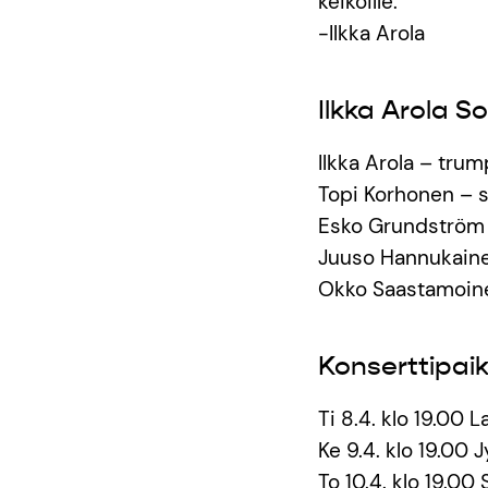
keikoille.”
-Ilkka Arola
Ilkka Arola S
Ilkka Arola – trump
Topi Korhonen – sä
Esko Grundström –
Juuso Hannukainen
Okko Saastamoin
Konserttipai
Ti 8.4. klo 19.00 L
Ke 9.4. klo 19.00 J
To 10.4. klo 19.00 