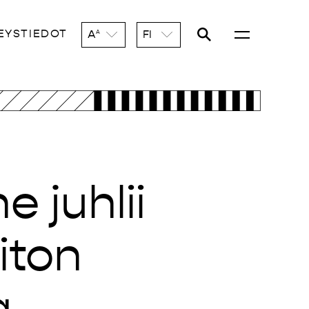
EYSTIEDOT
A
FI
A
 juhlii
iton
a