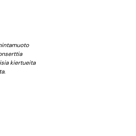
imintamuoto
onserttia
sia kiertueita
ta.