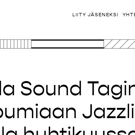
LIITY JÄSENEKSI
YHT
la Sound Tagine
bumiaan Jazzli
lla huhtikuuss