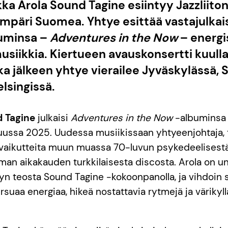
kka Arola Sound Tagine esiintyy Jazzliiton
mpäri Suomea. Yhtye esittää vastajulkai
buminsa –
Adventures in the Now
– energis
musiikkia. Kiertueen avauskonsertti kuulla
a jälkeen yhtye vierailee Jyväskylässä, 
lsingissä.
d Tagine
julkaisi
Adventures in the Now
-albuminsa 
uussa 2025. Uudessa musiikissaan yhtyeenjohtaja, 
t vaikutteita muun muassa 70-luvun psykedeelisest
man aikakauden turkkilaisesta discosta. Arola on u
yn teosta Sound Tagine -kokoonpanolla, ja vihdoin se
rsuaa energiaa, hikeä nostattavia rytmejä ja värikyll