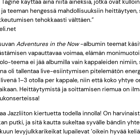
 Tagine käyttää aina niitä aineksia, jotka ovat kulloi
ja teeman hengessä mahdollisuuksiin heittäytyen,
keutumisen tehokkaasti välttäen.”
li.net
tsuvan
Adventures in the Now
-albumin teemat käsit
äästämisen vapauttavaa voimaa, elämän monimuotois
lo-teema ei jää albumilla vain kappaleiden nimiin, s
na oli tallentaa live-esiintymisen pitelemätön energ
livenä 1–3 otolla per kappale, niin että koko yhtye o
ikaan. Heittäytymistä ja soittamisen riemua on il
ukonserteissa!
 Jazzliiton kiertuetta todella innolla! On harvinai
kan putki, ja sitä kautta sukeltaa syvälle bändin yht
uun levyjulkkarikeikat lupailevat ’oikein hyvää keliä’