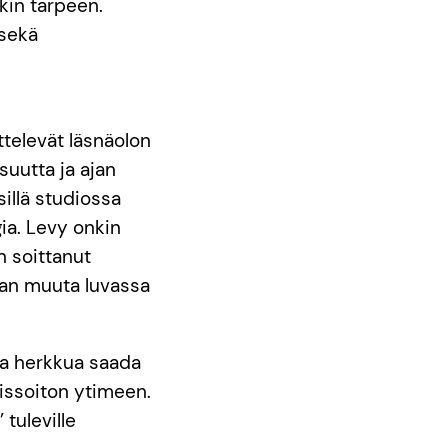
nkin tarpeen.
 sekä
televät läsnäolon
uutta ja ajan
illä studiossa
ia. Levy onkin
n soittanut
man muuta luvassa
sta herkkua saada
eissoiton ytimeen.
 tuleville