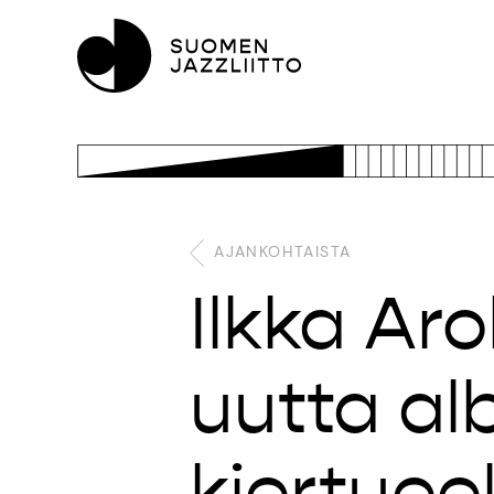
AJANKOHTAISTA
Ilkka Aro
uutta al
kiertuee