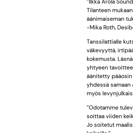
”Ilkka Arola Sound
Tilanteen mukaan 
äänimaiseman tuk
-Mika Roth, Desibe
Tanssilattialle ku
väkevyyttä, irtip
kokemusta. Läsnäo
yhtyeen tavoittee
äänitetty pääosin 
yhdessä samaan a
myös levynjulkais
”Odotamme tulevaa
soittaa viiden kei
Jo soitetut maalisk