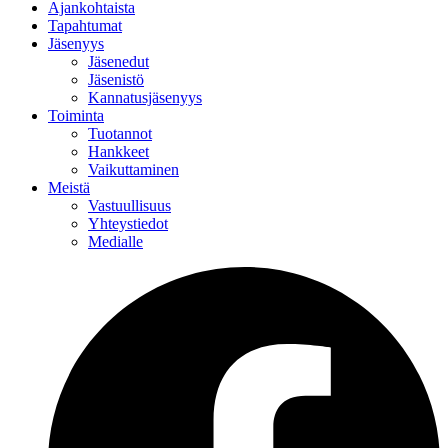
Ajankohtaista
Tapahtumat
Jäsenyys
Jäsenedut
Jäsenistö
Kannatusjäsenyys
Toiminta
Tuotannot
Hankkeet
Vaikuttaminen
Meistä
Vastuullisuus
Yhteystiedot
Medialle