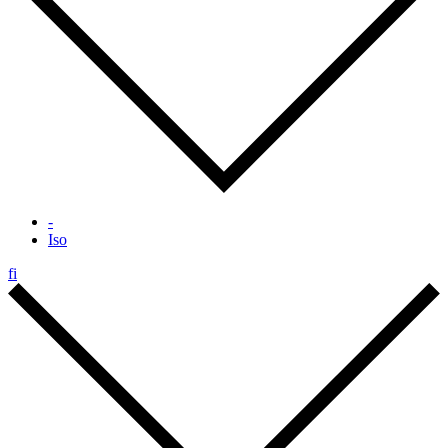
-
Iso
fi