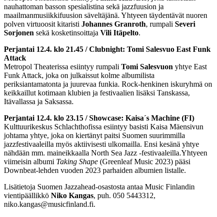
nauhattoman basson spesialistina sekä jazzfuusion ja
maailmanmusiikkifuusion säveltäjänä. Yhtyeen täydentävät nuoren
polven virtuoosit kitaristi
Johannes Granroth
, rumpali
Severi
Sorjonen
sekä kosketinsoittaja
Vili Itäpelto
.
Perjantai 12.4. klo 21.45 / Clubnight: Tomi Salesvuo East Funk
Attack
Metropol Theaterissa esiintyy rumpali
Tomi Salesvuon
yhtye East
Funk Attack, joka on julkaissut kolme albumilista
periksiantamatonta ja juurevaa funkia. Rock-henkinen iskuryhmä on
keikkaillut kotimaan klubien ja festivaalien lisäksi Tanskassa,
Itävallassa ja Saksassa.
Perjantai 12.4. klo 23.15 / Showcase: Kaisa´s Machine (FI)
Kulttuurikeskus Schlachthofissa esiintyy basisti Kaisa Mäensivun
johtama yhtye, joka on kiertänyt paitsi Suomen suurimmilla
jazzfestivaaleilla myös aktiivisesti ulkomailla. Ensi kesänä yhtye
nähdään mm. maineikkaalla North Sea Jazz -festivaaleilla.Yhtyeen
viimeisin albumi
Taking Shape
(Greenleaf Music 2023) pääsi
Downbeat-lehden vuoden 2023 parhaiden albumien listalle.
Lisätietoja Suomen Jazzahead-osastosta antaa Music Finlandin
vientipäällikkö
Niko Kangas
, puh. 050 5443312,
niko.kangas@musicfinland.fi.