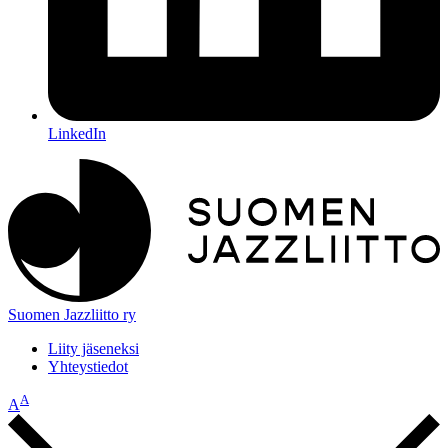
LinkedIn
Suomen Jazzliitto ry
Liity jäseneksi
Yhteystiedot
A
A