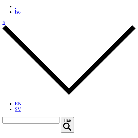
-
Iso
fi
EN
SV
Hae