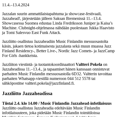
11.4.–13.4.2024
Jazzalan suurin ammattilaistapahtuma ja showcase-festivaali,
Jazzahead!, järjestetään jälleen Saksan Bremenissä 11.–13.4.
Showcasessa Suomea edustaa Linda Fredriksson Juniper ja Kaisa’s
Machine. Clubnight-ohjelmassa nähdään puolestaan Jukka Haavisto
ja Tomi Salesvuo East Funk Attack.
Jazzliitto osallistuu Jazzaheadiin Music Finlandin messuosastolta
käsin, jakaen tietoa kotimaisesta jazzalasta sekä muun muassa Jazz
Finland Residency-, Better Live-, Nordic Jazz Comets- ja JazzCamp
For Girls -hankkeista.
Jazzliiton viestintä- ja tuotantokoordinaattori
Valtteri Pokela
on
Jazzaheadissa 11.–13.4., ja tapaamiset hänen kanssaan onnistuvat
parhaiten Music Finlandin messuosastolla 6D32. Valtterin tavoittaa
parhaiten Whatsapp-viestillä numeroon 044 512 5578 tai
sähköpostitse valtteri.pokela@jazzfinland.fi.
Jazzliitto Jazzaheadissa
Tiistai 2.4. klo 14.00 / Music Finlandin Jazzahead-infotilaisuus
Jazzliitto osallistuu Jazzaheadia edeltävään Music Finlandin
infotilaisuuteen, joka pidetään Music Finlandin toimitiloissa