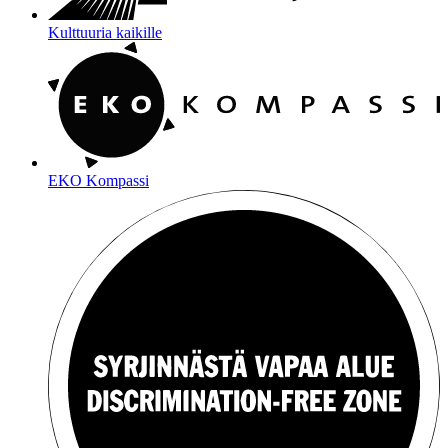
Kulttuuria kaikille
EKO Kompassi