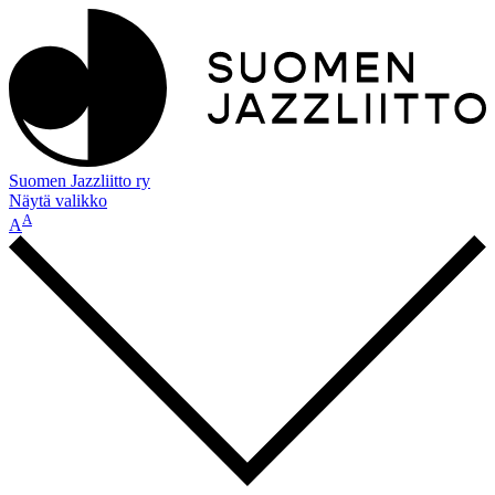
Suomen Jazzliitto ry
Näytä valikko
A
A