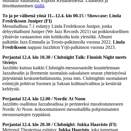
Musiikin Satamassa, Espoon Keilaniemessä. Lisätiedot ja
ilmoittautuminen
täällä
.
To ja pe välisenä yönä 11.–12.4. klo 00.15 / Showcase: Linda
Fredriksson Juniper (FI)
Messuhallissa 7.1 esiintyy Linda Fredriksson Juniper, jonka
debyyttialbumi Juniper (We Jazz Records 2021) sai poikkeuksellisen
ylistävän vastaanoton niin kriitikoilta kuin yleisöltä. Albumi
palkittiin Jazz-Emmalla ja Teosto-palkinnolla vuonna 2022.
Linda
Fredriksson
nappasi Jazzliiton Yrjö-palkinnon vuonna 2023.
Perjantai 12.4. klo 10.30 / Clubnight Talk: Finnish Night meets
Sivistys
Jazzliitto kutsuu kaikki Clubnight-messuosastolle kuuntelemaan
Jazzaheadin ja Bremenin suomalais-saksalaisen seuran yhteistyössä
järjestämää keskustelutilaisuutta, jossa mm. Clubnightin suomalaiset
esiintyjät pohtivat Suomen ja Saksan kulttuurivaihtoa ja kestävää
kehitystä.
Perjantai 12.4. klo 12.00 / Nordic At Noon
Jazzliitto osallistuu Jazzaheadissa jo perinteeksi muodostuneeseen
Nordic At Noon -kokoontumiseen messuhallilla pohjoismaisten
messuosastojen ryppäässä.
Perjantai 12.4. klo 20.30 / Clubnight: Jukka Haavisto (FI)
Metropol Theaterissa esiintyy
Jukka Haavisto
, joka tunnetaan