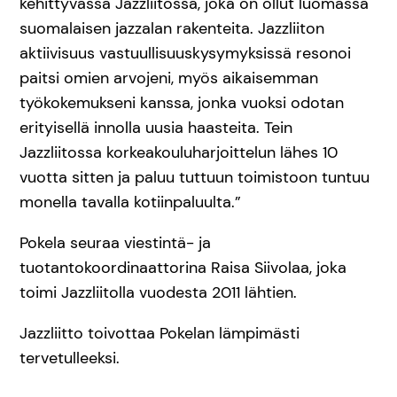
kehittyvässä Jazzliitossa, joka on ollut luomassa
suomalaisen jazzalan rakenteita. Jazzliiton
aktiivisuus vastuullisuuskysymyksissä resonoi
paitsi omien arvojeni, myös aikaisemman
työkokemukseni kanssa, jonka vuoksi odotan
erityisellä innolla uusia haasteita. Tein
Jazzliitossa korkeakouluharjoittelun lähes 10
vuotta sitten ja paluu tuttuun toimistoon tuntuu
monella tavalla kotiinpaluulta.”
Pokela seuraa viestintä- ja
tuotantokoordinaattorina Raisa Siivolaa, joka
toimi Jazzliitolla vuodesta 2011 lähtien.
Jazzliitto toivottaa Pokelan lämpimästi
tervetulleeksi.