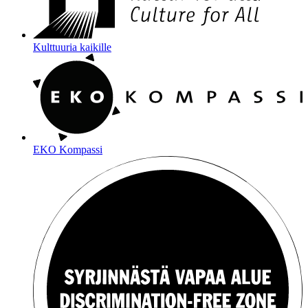
Kulttuuria kaikille
EKO Kompassi