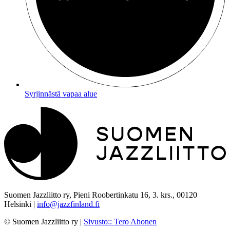
Syrjinnästä vapaa alue
Suomen Jazzliitto ry, Pieni Roobertinkatu 16, 3. krs., 00120
Helsinki |
info@jazzfinland.fi
© Suomen Jazzliitto ry |
Sivusto:
:
Tero Ahonen