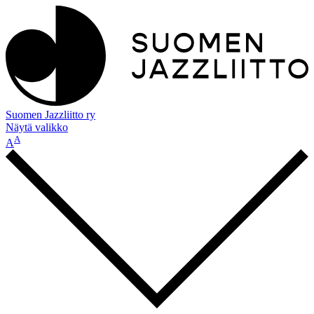
Suomen Jazzliitto ry
Näytä valikko
A
A