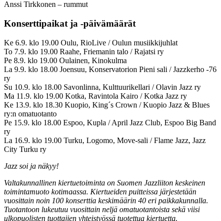
Anssi Tirkkonen – rummut
Konserttipaikat ja -päivämäärät
Ke 6.9. klo 19.00 Oulu, RioLive / Oulun musiikkijuhlat
To 7.9. klo 19.00 Raahe, Friemanin talo / Rajatsi ry
Pe 8.9. klo 19.00 Oulainen, Kinokulma
La 9.9. klo 18.00 Joensuu, Konservatorion Pieni sali / Jazzkerho -76
ry
Su 10.9. klo 18.00 Savonlinna, Kulttuurikellari / Olavin Jazz ry
Ma 11.9. klo 19.00 Kotka, Ravintola Kairo / Kotka Jazz ry
Ke 13.9. klo 18.30 Kuopio, King´s Crown / Kuopio Jazz & Blues
ry:n omatuotanto
Pe 15.9. klo 18.00 Espoo, Kupla / April Jazz Club, Espoo Big Band
ry
La 16.9. klo 19.00 Turku, Logomo, Move-sali / Flame Jazz, Jazz
City Turku ry
Jazz soi ja näkyy!
Valtakunnallinen kiertuetoiminta on Suomen Jazzliiton keskeinen
toimintamuoto kotimaassa. Kiertueiden puitteissa järjestetään
vuosittain noin 100 konserttia keskimäärin 40 eri paikkakunnalla.
Tuotantoon lukeutuu vuosittain neljä omatuotantoista sekä viisi
ulkopuolisten tuottajien yhteistyössä tuotettua kiertuetta.