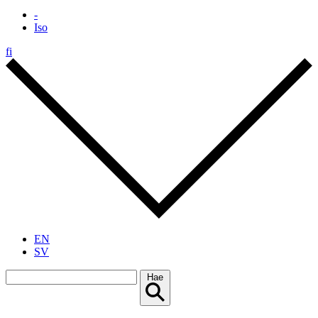
-
Iso
fi
EN
SV
Hae