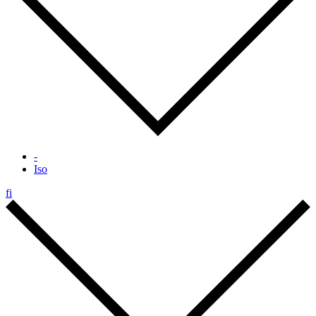
-
Iso
fi