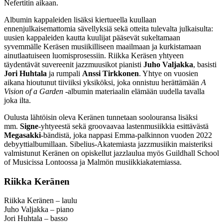
Nefertitin aikaan.
Albumin kappaleiden lisäksi kiertueella kuullaan
ennenjulkaisemattomia sävellyksiä sekä otteita tulevalta julkaisulta:
uusien kappaleiden kautta kuulijat pääsevät sukeltamaan
syvemmälle Keräsen musiikilliseen maailmaan ja kurkistamaan
ainutlaatuiseen luomisprosessiin. Riikka Keräsen yhtyeen
täydentävät suvereenit jazzmuusikot pianisti
Juho Valjakka
, basisti
Jori Huhtala
ja rumpali
Anssi Tirkkonen
. Yhtye on vuosien
aikana hioutunut tiiviiksi yksiköksi, joka onnistuu herättämään
A
Vision of a Garden
-albumin materiaalin elämään uudella tavalla
joka ilta.
Oulusta lähtöisin oleva Keränen tunnetaan soolouransa lisäksi
mm.
Signe
-yhtyeestä sekä groovaavaa lastenmusiikkia esittävästä
Megasakki
-bändistä, joka nappasi Emma-palkinnon vuoden 2022
debyyttialbumillaan. Sibelius-Akatemiasta jazzmusiikin maisteriksi
valmistunut Keränen on opiskellut jazzlaulua myös Guildhall School
of Musicissa Lontoossa ja Malmön musiikkiakatemiassa.
Riikka Keränen
Riikka Keränen – laulu
Juho Valjakka – piano
Jori Huhtala – basso