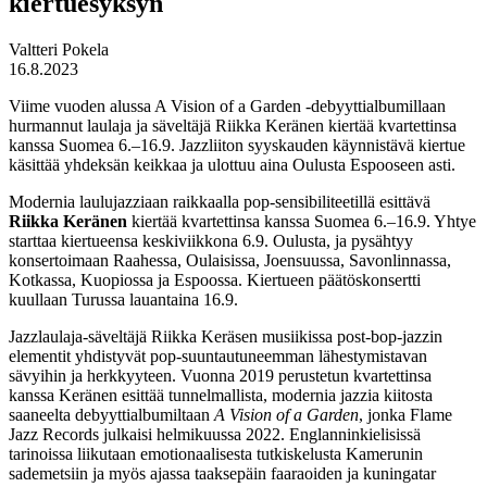
kiertuesyksyn
Valtteri Pokela
16.8.2023
Viime vuoden alussa A Vision of a Garden -debyyttialbumillaan
hurmannut laulaja ja säveltäjä Riikka Keränen kiertää kvartettinsa
kanssa Suomea 6.–16.9. Jazzliiton syyskauden käynnistävä kiertue
käsittää yhdeksän keikkaa ja ulottuu aina Oulusta Espooseen asti.
Modernia laulujazziaan raikkaalla pop-sensibiliteetillä esittävä
Riikka Keränen
kiertää kvartettinsa kanssa Suomea 6.–16.9. Yhtye
starttaa kiertueensa keskiviikkona 6.9. Oulusta, ja pysähtyy
konsertoimaan Raahessa, Oulaisissa, Joensuussa, Savonlinnassa,
Kotkassa, Kuopiossa ja Espoossa. Kiertueen päätöskonsertti
kuullaan Turussa lauantaina 16.9.
Jazzlaulaja-säveltäjä Riikka Keräsen musiikissa post-bop-jazzin
elementit yhdistyvät pop-suuntautuneemman lähestymistavan
sävyihin ja herkkyyteen. Vuonna 2019 perustetun kvartettinsa
kanssa Keränen esittää tunnelmallista, modernia jazzia kiitosta
saaneelta debyyttialbumiltaan
A Vision of a Garden
, jonka Flame
Jazz Records julkaisi helmikuussa 2022. Englanninkielisissä
tarinoissa liikutaan emotionaalisesta tutkiskelusta Kamerunin
sademetsiin ja myös ajassa taaksepäin faaraoiden ja kuningatar