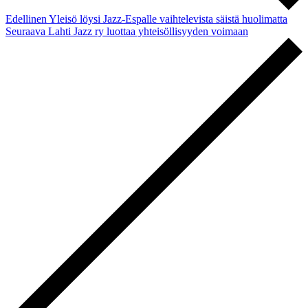
Edellinen
Yleisö löysi Jazz-Espalle vaihtelevista säistä huolimatta
Seuraava
Lahti Jazz ry luottaa yhteisöllisyyden voimaan