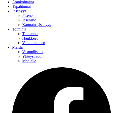
Ajankohtaista
Tapahtumat
Jäsenyys
Jäsenedut
Jäsenistö
Kannatusjäsenyys
Toiminta
Tuotannot
Hankkeet
Vaikuttaminen
Meistä
Vastuullisuus
Yhteystiedot
Medialle