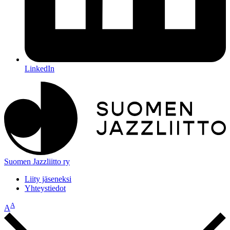
LinkedIn
Suomen Jazzliitto ry
Liity jäseneksi
Yhteystiedot
A
A